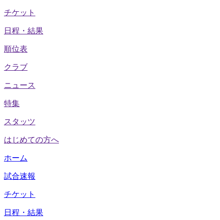
チケット
日程・結果
順位表
クラブ
ニュース
特集
スタッツ
はじめての方へ
ホーム
試合速報
チケット
日程・結果