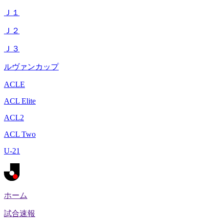
Ｊ１
Ｊ２
Ｊ３
ルヴァンカップ
ACLE
ACL Elite
ACL2
ACL Two
U-21
ホーム
試合速報