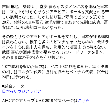
吉田 麻也、柴崎 岳、堂安 律らがスタメンに名を連ねた日本
は、立ち上がりからサウジアラビアにボールを支配される苦
しい展開となった。しかし粘り強い守備でピンチを凌ぐと、
20分、柴崎のCKを冨安 健洋が頭で合わせて先制に成功。冨
安はこれが代表初ゴールとなった。
その後もサウジアラビアがボールを支配し、日本が守る構図
は変わらない。後半も多くのピンチを招いたものの、最終ラ
インを中心に集中力を保ち、決定的な場面までは与えない。
武藤 嘉紀や酒井 宏樹が足をつるほどハードワークを貫き、
そのまま虎の子の1点を守り抜いた。
1-0で勝利を収めた日本は、ベスト8に駒を進めた。準々決勝
の相手はヨルダン代表に勝利を収めたベトナム代表。試合は
24日に行われる。
■試合データ
日本vsサウジアラビア
AFC アジアカップ UAE 2019 特集ページは
こちら