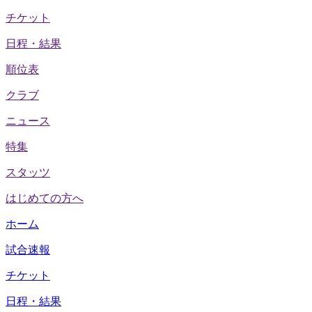
チケット
日程・結果
順位表
クラブ
ニュース
特集
スタッツ
はじめての方へ
ホーム
試合速報
チケット
日程・結果