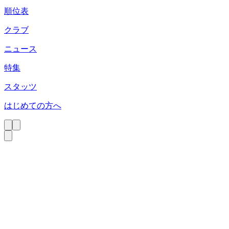
順位表
クラブ
ニュース
特集
スタッツ
はじめての方へ