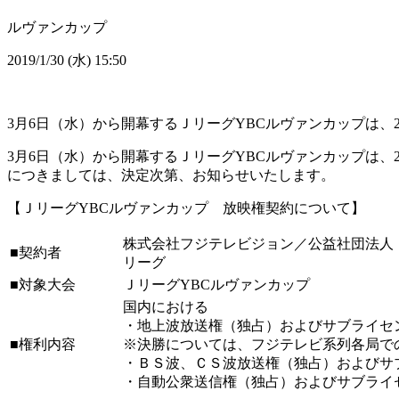
ルヴァンカップ
2019/1/30 (水) 15:50
3月6日（水）から開幕するＪリーグYBCルヴァンカップは、
3月6日（水）から開幕するＪリーグYBCルヴァンカップは、
につきましては、決定次第、お知らせいたします。
【ＪリーグYBCルヴァンカップ 放映権契約について】
株式会社フジテレビジョン／公益社団法人
■契約者
リーグ
■対象大会
ＪリーグYBCルヴァンカップ
国内における
・地上波放送権（独占）およびサブライセ
■権利内容
※決勝については、フジテレビ系列各局で
・ＢＳ波、ＣＳ波放送権（独占）およびサ
・自動公衆送信権（独占）およびサブライ