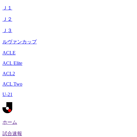
Ｊ１
Ｊ２
Ｊ３
ルヴァンカップ
ACLE
ACL Elite
ACL2
ACL Two
U-21
ホーム
試合速報