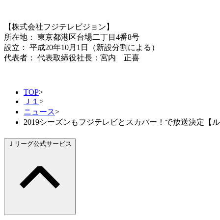
【株式会社フジテレビジョン】
所在地： 東京都港区台場二丁目4番8号
設立： 平成20年10月1日（新設分割による）
代表者： 代表取締役社長：宮内 正喜
TOP
>
Ｊ１
>
ニュース
>
2019シーズンもフジテレビとスカパー！で放送決定【
Ｊリーグ公式サービス