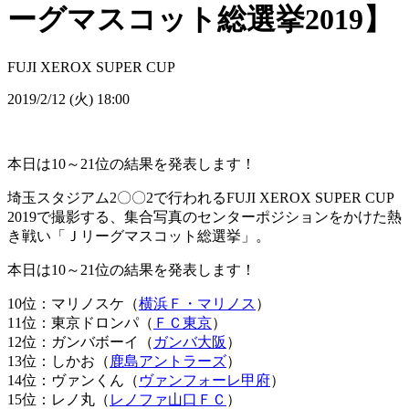
ーグマスコット総選挙2019】
FUJI XEROX SUPER CUP
2019/2/12 (火) 18:00
本日は10～21位の結果を発表します！
埼玉スタジアム2〇〇2で行われるFUJI XEROX SUPER CUP
2019で撮影する、集合写真のセンターポジションをかけた熱
き戦い「Ｊリーグマスコット総選挙」。
本日は10～21位の結果を発表します！
10位：マリノスケ（
横浜Ｆ・マリノス
）
11位：東京ドロンパ（
ＦＣ東京
）
12位：ガンバボーイ（
ガンバ大阪
）
13位：しかお（
鹿島アントラーズ
）
14位：ヴァンくん（
ヴァンフォーレ甲府
）
15位：レノ丸（
レノファ山口
ＦＣ
）