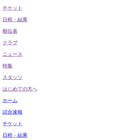
チケット
日程・結果
順位表
クラブ
ニュース
特集
スタッツ
はじめての方へ
ホーム
試合速報
チケット
日程・結果