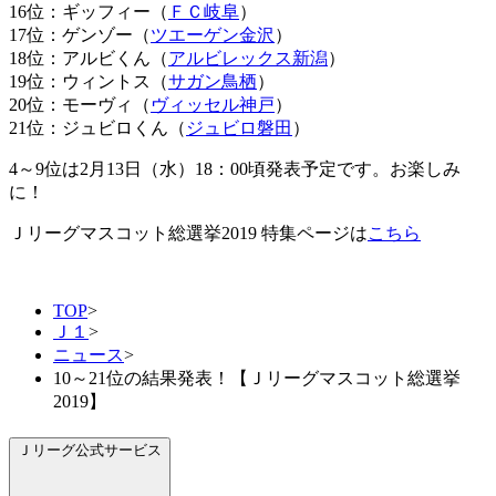
16位：ギッフィー（
ＦＣ岐阜
）
17位：ゲンゾー（
ツエーゲン金沢
）
18位：アルビくん（
アルビレックス新潟
）
19位：ウィントス（
サガン鳥栖
）
20位：モーヴィ（
ヴィッセル神戸
）
21位：ジュビロくん（
ジュビロ磐田
）
4～9位は2月13日（水）18：00頃発表予定です。お楽しみ
に！
Ｊリーグマスコット総選挙2019 特集ページは
こちら
TOP
>
Ｊ１
>
ニュース
>
10～21位の結果発表！【Ｊリーグマスコット総選挙
2019】
Ｊリーグ公式サービス