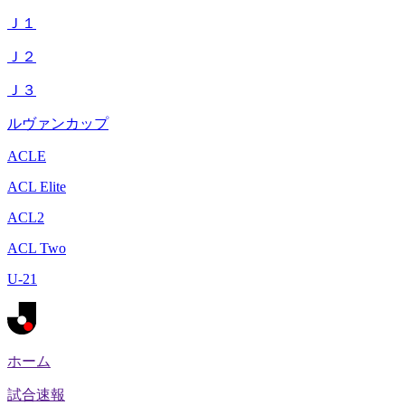
Ｊ１
Ｊ２
Ｊ３
ルヴァンカップ
ACLE
ACL Elite
ACL2
ACL Two
U-21
ホーム
試合速報