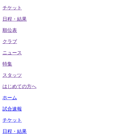
チケット
日程・結果
順位表
クラブ
ニュース
特集
スタッツ
はじめての方へ
ホーム
試合速報
チケット
日程・結果