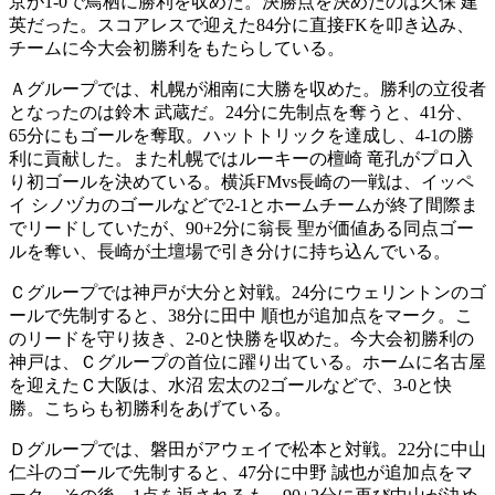
京が1-0で鳥栖に勝利を収めた。決勝点を決めたのは久保 建
英だった。スコアレスで迎えた84分に直接FKを叩き込み、
チームに今大会初勝利をもたらしている。
Ａグループでは、札幌が湘南に大勝を収めた。勝利の立役者
となったのは鈴木 武蔵だ。24分に先制点を奪うと、41分、
65分にもゴールを奪取。ハットトリックを達成し、4-1の勝
利に貢献した。また札幌ではルーキーの檀崎 竜孔がプロ入
り初ゴールを決めている。横浜FMvs長崎の一戦は、イッペ
イ シノヅカのゴールなどで2-1とホームチームが終了間際ま
でリードしていたが、90+2分に翁長 聖が価値ある同点ゴー
ルを奪い、長崎が土壇場で引き分けに持ち込んでいる。
Ｃグループでは神戸が大分と対戦。24分にウェリントンのゴ
ールで先制すると、38分に田中 順也が追加点をマーク。こ
のリードを守り抜き、2-0と快勝を収めた。今大会初勝利の
神戸は、Ｃグループの首位に躍り出ている。ホームに名古屋
を迎えたＣ大阪は、水沼 宏太の2ゴールなどで、3-0と快
勝。こちらも初勝利をあげている。
Ｄグループでは、磐田がアウェイで松本と対戦。22分に中山
仁斗のゴールで先制すると、47分に中野 誠也が追加点をマ