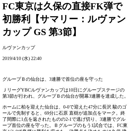
FC東京は久保の直接FK弾で
初勝利【サマリー：ルヴァン
カップ GS 第3節】
ルヴァンカップ
2019/4/10 (水) 22:40
グループＢの仙台は、3連勝で首位の座を守った
ＪリーグYBCルヴァンカップは10日にグループステージの
第3節が行われ、グループＢの仙台が開幕3連勝を達成した。
ホームに柏を迎えた仙台は、0-0で迎えた47分に長沢 駿のゴ
ールで先制すると、69分に石原 直樹が追加点をマーク。終
了間際に1点を返されたものの2-1で逃げ切り、3連勝でグル
ープ首位の座を守った。Ｂグループのもう1試合では、FC東