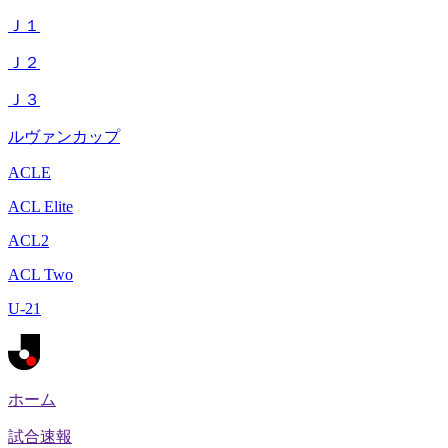
Ｊ１
Ｊ２
Ｊ３
ルヴァンカップ
ACLE
ACL Elite
ACL2
ACL Two
U-21
ホーム
試合速報