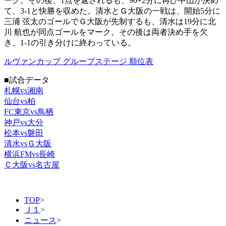
ーク。その後、1点を返されるも、90+2分に再び中山が決め
て、3-1と快勝を収めた。清水とＧ大阪の一戦は、開始5分に
三浦 弦太のゴールでＧ大阪が先制するも、清水は19分に北
川 航也が同点ゴールをマーク。その後は両者決め手を欠
き、1-1の引き分けに終わっている。
ルヴァンカップ グループステージ 順位表
■試合データ
札幌vs湘南
仙台vs柏
FC東京vs鳥栖
神戸vs大分
松本vs磐田
清水vsＧ大阪
横浜FMvs長崎
Ｃ大阪vs名古屋
TOP
>
Ｊ１
>
ニュース
>