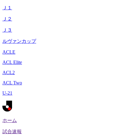
Ｊ１
Ｊ２
Ｊ３
ルヴァンカップ
ACLE
ACL Elite
ACL2
ACL Two
U-21
ホーム
試合速報