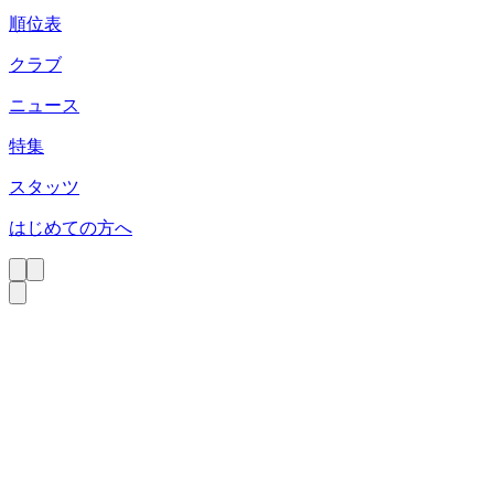
順位表
クラブ
ニュース
特集
スタッツ
はじめての方へ