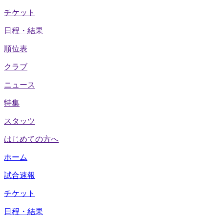
チケット
日程・結果
順位表
クラブ
ニュース
特集
スタッツ
はじめての方へ
ホーム
試合速報
チケット
日程・結果