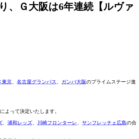
ぶり、Ｇ大阪は6年連続【ルヴァ
Ｃ東京
、
名古屋グランパス
、
ガンバ大阪
のプライムステージ進
ーによって決定いたします。
ズ
、
浦和レッズ
、
川崎フロンターレ
、
サンフレッチェ広島
の合