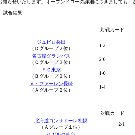
お知らせいたします。オープンドローの詳細につきましても、
 試合結果
対戦カード
ジュビロ磐田
1-2
（Ｄグループ２位）
名古屋グランパス
2-0
（Ｃグループ２位）
ＦＣ東京
1-0
（Ｂグループ２位）
Ｖ・ファーレン長崎
1-4
（Ａグループ２位）
対戦カード
北海道コンサドーレ札幌
2-1
（Ａグループ１位）
ベガルタ仙台