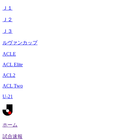
Ｊ１
Ｊ２
Ｊ３
ルヴァンカップ
ACLE
ACL Elite
ACL2
ACL Two
U-21
ホーム
試合速報