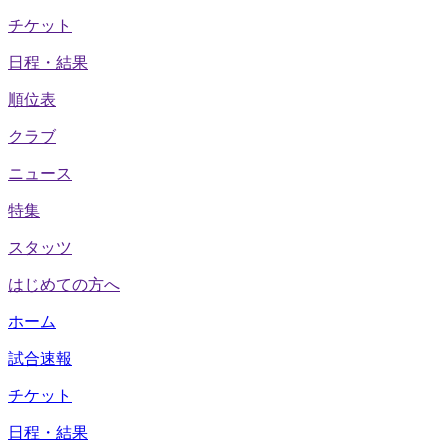
チケット
日程・結果
順位表
クラブ
ニュース
特集
スタッツ
はじめての方へ
ホーム
試合速報
チケット
日程・結果