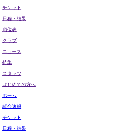
チケット
日程・結果
順位表
クラブ
ニュース
特集
スタッツ
はじめての方へ
ホーム
試合速報
チケット
日程・結果