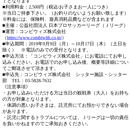
了となります
■利用料金：2,500円（税込/お子さまお一人につき）
※当日ご持参下さい。（お釣りのないようお願い致します）
※料金には、保険料、遊具消耗品費などが含まれます
■主催：公益社団法人 日本プロサッカーリーグ（Ｊリーグ）
■運営：コンビウィズ株式会社
（
https://www.combiwith.co.jp/
）
■申込期間：2019年9月9日（月）～10月17日（木）（土日を
除く） ※電話のみでの受付となります。
■申込方法：「コンビウィズ株式会社」にお電話にてお申し
込みください。お電話でのお申し込み後、概要等詳細につい
てご郵送させて頂きます。
■申込先：コンビウィズ株式会社 シッター施設・シッター
部 TEL：03-5828-7632
《注意事項》
・お申し込みいただける方は当日の観戦券（大人）をお持ち
の方が対象となります。
・体調の悪いお子さまは、託児所にてお預かりできない場合
があります。
・託児に関するトラブルについては、Ｊリーグは一切の責任
を負いかねますのでご承知おきください。