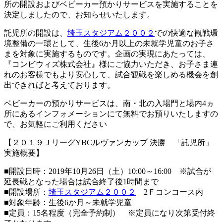
所の開設およびベビーカー預かりサービスを実施することを
決定しましたので、お知らせいたします。
託児所の開設は、
埼玉スタジアム２００２
での快適な観戦環
境整備の一環として、生後6か月以上の未就学児童のお子さ
まを対象に実施するものです。企画の実現にあたっては、
『コンビウィズ株式会社』様にご協力いただき、お子さま連
れのお客様でもより安心して、試合観戦を楽しめる機会を創
出できればと考えております。
ベビーカーの預かりサービスは、南・北の入場門と場内4ヵ
所にあるインフォメーションにて無料でお預りいたしますの
で、お気軽にご利用ください
【２０１９ＪリーグYBCルヴァンカップ 決勝 「託児所」
実施概要】
■開設日時：2019年10月26日（土）10:00～16:00 ※試合が
延長戦となった場合は試合終了後1時間まで
■開設場所：
埼玉スタジアム２００２
2Ｆコンコース内
■対象年齢：生後6か月～未就学児童
■定員：15名程度（完全予約制） ※定員になり次第受付終