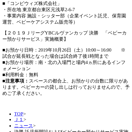
■「コンビウィズ株式会社」
・所在地 東京都台東区元浅草2-6-7
・事業内容 施設・シッター部（企業イベント託児、保育園
運営、ベビーケアシステム販売等）
【２０１９ＪリーグYBCルヴァンカップ 決勝 「ベビーカ
ー預かりサービス」実施概要】
■お預かり日時：2019年10月26日（土）10:00～16:00 ※
試合が延長戦となった場合は試合終了後1時間まで
■お預かり場所：南・北の入場門と場内4ヵ所にあるインフ
ォメーション
■利用料金：無料
■注意事項：
スペースの都合上、お預かりの台数に限りがあ
ります。ベビーカーの貸し出しは行っておりませんので、予
めご了承ください。
TOP
>
Ｊ１
>
ニュース
>
決勝 託児所開設およびベビーカー預かりサービス実施