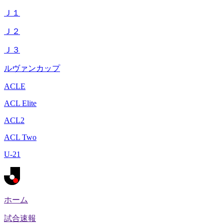
Ｊ１
Ｊ２
Ｊ３
ルヴァンカップ
ACLE
ACL Elite
ACL2
ACL Two
U-21
ホーム
試合速報