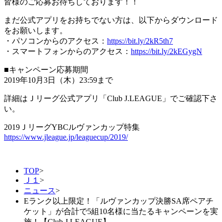
皆様のご応募お待ちしております！！
まだ公式アプリをお持ちでない方は、以下からダウンロード
をお願いします。
・パソコンからのアクセス：
https://bit.ly/2kR5th7
・スマートフォンからのアクセス：
https://bit.ly/2kEGygN
■キャンペーン応募期間
2019年10月3日（木）23:59まで
詳細はＪリーグ公式アプリ「Club J.LEAGUE」でご確認下さ
い。
2019ＪリーグYBCルヴァンカップ特集
https://www.jleague.jp/leaguecup/2019/
TOP
>
Ｊ１
>
ニュース
>
Eランク以上限定！「ルヴァンカップ決勝SA席ペアチ
ケット」が合計で5組10名様に当たるキャンペーンを実
施！【Club J.LEAGUE】