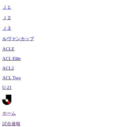
Ｊ１
Ｊ２
Ｊ３
ルヴァンカップ
ACLE
ACL Elite
ACL2
ACL Two
U-21
ホーム
試合速報