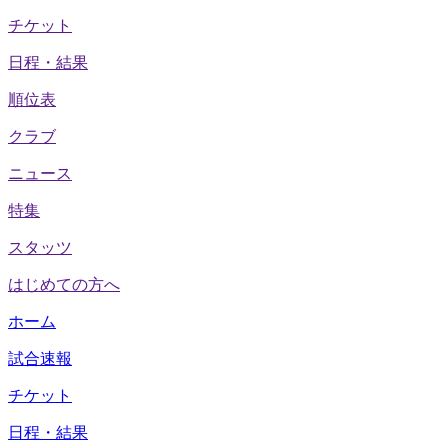
チケット
日程・結果
順位表
クラブ
ニュース
特集
スタッツ
はじめての方へ
ホーム
試合速報
チケット
日程・結果