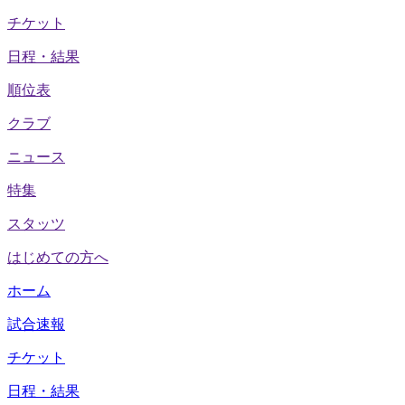
チケット
日程・結果
順位表
クラブ
ニュース
特集
スタッツ
はじめての方へ
ホーム
試合速報
チケット
日程・結果