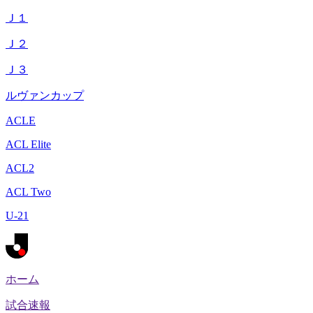
Ｊ１
Ｊ２
Ｊ３
ルヴァンカップ
ACLE
ACL Elite
ACL2
ACL Two
U-21
ホーム
試合速報