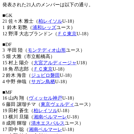
発表された21人のメンバーは以下の通り。
■GK
21 佐々木 雅士（
柏レイソル
U-18）
1 鈴木 彩艶（
浦和レッズ
ユース）
12 野澤 大志ブランドン（
ＦＣ東京
U-18）
■DF
3 半田 陸（
モンテディオ山形
ユース）
5 畑 大雅（市立船橋高）
15 村上 陽介（
大宮アルディージャ
U18）
18 角 昂志郎（
ＦＣ東京
U-18）
2 鈴木 海音（
ジュビロ磐田
U-18）
4 中野 伸哉（
サガン鳥栖
U-18）
■MF
16 山内 翔（
ヴィッセル神戸
U-18）
6 藤田 譲瑠チマ（
東京ヴェルディ
ユース）
19 田村 蒼生（
柏レイソル
U-18）
13 横川 旦陽（
湘南ベルマーレ
U-18）
8 成岡 輝瑠（
清水エスパルス
ユース）
17 田中 聡（
湘南ベルマーレ
U-18）