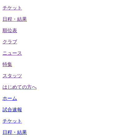
チケット
日程・結果
順位表
クラブ
ニュース
特集
スタッツ
はじめての方へ
ホーム
試合速報
チケット
日程・結果