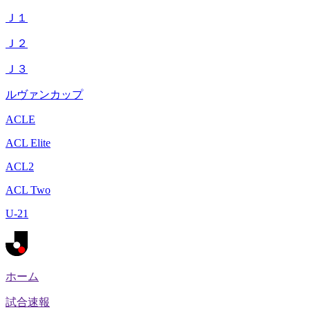
Ｊ１
Ｊ２
Ｊ３
ルヴァンカップ
ACLE
ACL Elite
ACL2
ACL Two
U-21
ホーム
試合速報