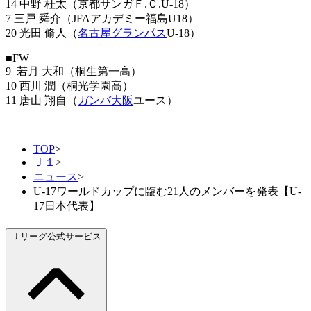
14 中野 桂太（京都サンガＦ.Ｃ.U-18）
7 三戸 舜介（JFAアカデミー福島U18）
20 光田 脩人（
名古屋グランパス
U-18）
■FW
9 若月 大和（桐生第一高）
10 西川 潤（桐光学園高）
11 唐山 翔自（
ガンバ大阪
ユース）
TOP
>
Ｊ１
>
ニュース
>
U-17ワールドカップに臨む21人のメンバーを発表【U-
17日本代表】
Ｊリーグ公式サービス