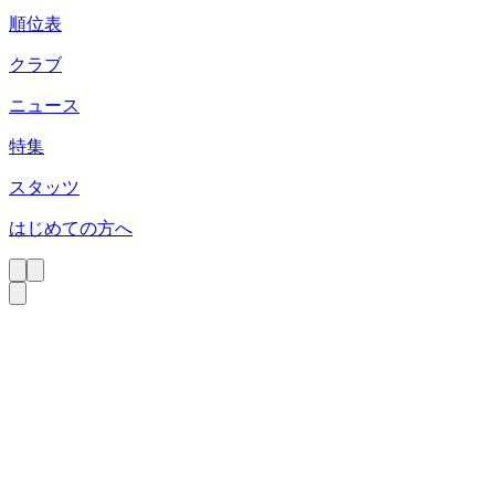
順位表
クラブ
ニュース
特集
スタッツ
はじめての方へ