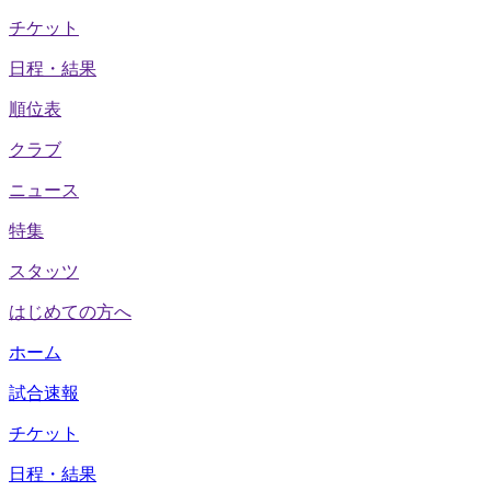
チケット
日程・結果
順位表
クラブ
ニュース
特集
スタッツ
はじめての方へ
ホーム
試合速報
チケット
日程・結果