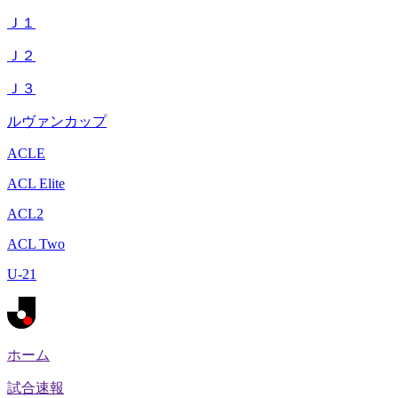
Ｊ１
Ｊ２
Ｊ３
ルヴァンカップ
ACLE
ACL Elite
ACL2
ACL Two
U-21
ホーム
試合速報