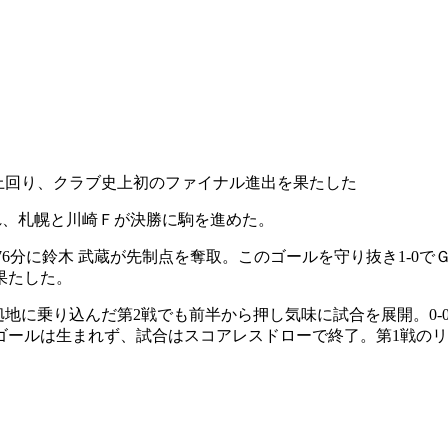
で上回り、クラブ史上初のファイナル進出を果たした
われ、札幌と川崎Ｆが決勝に駒を進めた。
た76分に鈴木 武蔵が先制点を奪取。このゴールを守り抜き1-0
果たした。
本拠地に乗り込んだ第2戦でも前半から押し気味に試合を展開。0
ゴールは生まれず、試合はスコアレスドローで終了。第1戦の