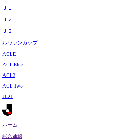
Ｊ１
Ｊ２
Ｊ３
ルヴァンカップ
ACLE
ACL Elite
ACL2
ACL Two
U-21
ホーム
試合速報