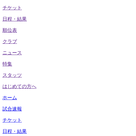
チケット
日程・結果
順位表
クラブ
ニュース
特集
スタッツ
はじめての方へ
ホーム
試合速報
チケット
日程・結果