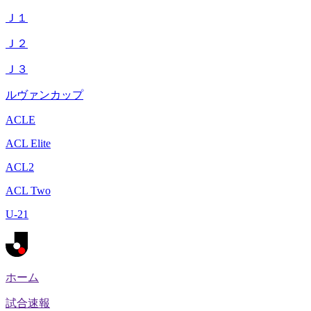
Ｊ１
Ｊ２
Ｊ３
ルヴァンカップ
ACLE
ACL Elite
ACL2
ACL Two
U-21
ホーム
試合速報