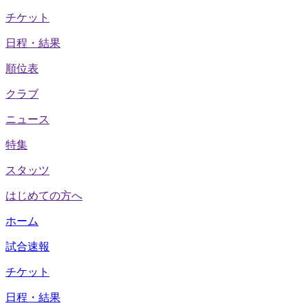
チケット
日程・結果
順位表
クラブ
ニュース
特集
スタッツ
はじめての方へ
ホーム
試合速報
チケット
日程・結果