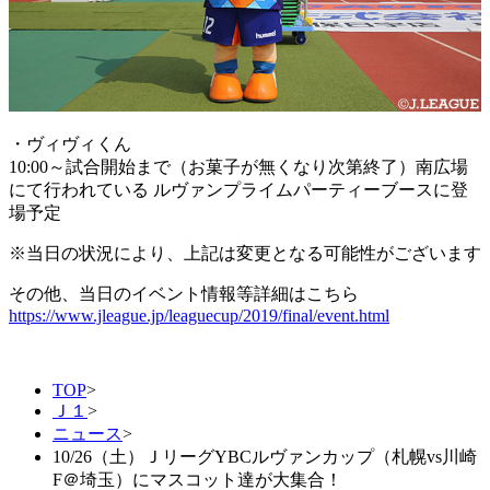
・ヴィヴィくん
10:00～試合開始まで（お菓子が無くなり次第終了）南広場
にて行われている ルヴァンプライムパーティーブースに登
場予定
※当日の状況により、上記は変更となる可能性がございます
その他、当日のイベント情報等詳細はこちら
https://www.jleague.jp/leaguecup/2019/final/event.html
TOP
>
Ｊ１
>
ニュース
>
10/26（土）ＪリーグYBCルヴァンカップ（札幌vs川崎
F＠埼玉）にマスコット達が大集合！