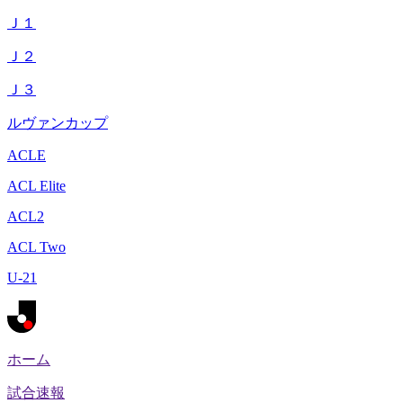
Ｊ１
Ｊ２
Ｊ３
ルヴァンカップ
ACLE
ACL Elite
ACL2
ACL Two
U-21
ホーム
試合速報