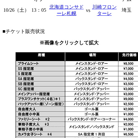
北海道
コンサド
川崎フロン
10/26（土）
13：05
埼玉
vs
ーレ札幌
ターレ
■チケット販売状況
※画像をクリックして拡大