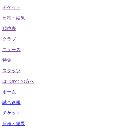
チケット
日程・結果
順位表
クラブ
ニュース
特集
スタッツ
はじめての方へ
ホーム
試合速報
チケット
日程・結果