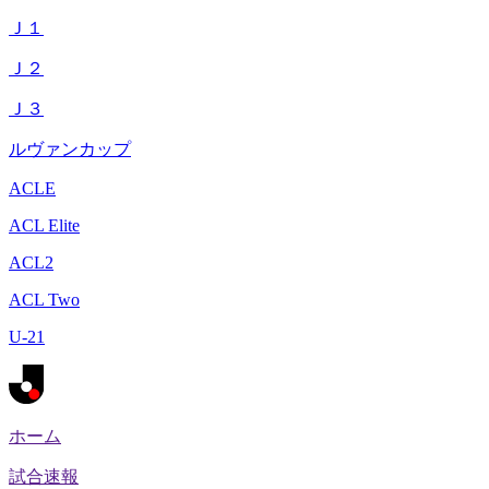
Ｊ１
Ｊ２
Ｊ３
ルヴァンカップ
ACLE
ACL Elite
ACL2
ACL Two
U-21
ホーム
試合速報