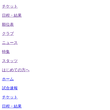
チケット
日程・結果
順位表
クラブ
ニュース
特集
スタッツ
はじめての方へ
ホーム
試合速報
チケット
日程・結果