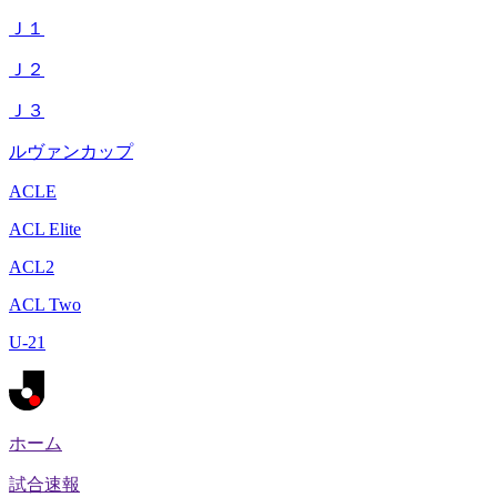
Ｊ１
Ｊ２
Ｊ３
ルヴァンカップ
ACLE
ACL Elite
ACL2
ACL Two
U-21
ホーム
試合速報