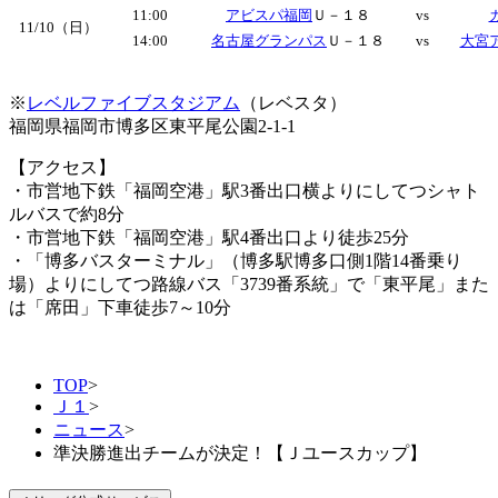
11:00
アビスパ福岡
Ｕ－１８
vs
11/10（日）
14:00
名古屋グランパス
Ｕ－１８
vs
大宮
※
レベルファイブスタジアム
（レベスタ）
福岡県福岡市博多区東平尾公園2-1-1
【アクセス】
・市営地下鉄「福岡空港」駅3番出口横よりにしてつシャト
ルバスで約8分
・市営地下鉄「福岡空港」駅4番出口より徒歩25分
・「博多バスターミナル」（博多駅博多口側1階14番乗り
場）よりにしてつ路線バス「3739番系統」で「東平尾」また
は「席田」下車徒歩7～10分
TOP
>
Ｊ１
>
ニュース
>
準決勝進出チームが決定！【Ｊユースカップ】