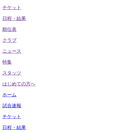
チケット
日程・結果
順位表
クラブ
ニュース
特集
スタッツ
はじめての方へ
ホーム
試合速報
チケット
日程・結果