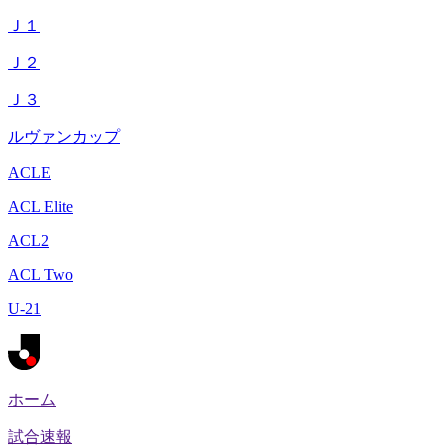
Ｊ１
Ｊ２
Ｊ３
ルヴァンカップ
ACLE
ACL Elite
ACL2
ACL Two
U-21
ホーム
試合速報