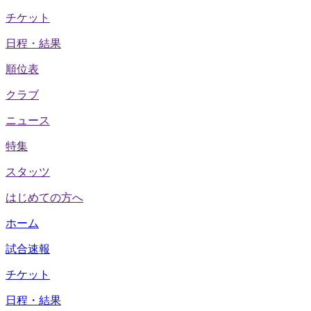
チケット
日程・結果
順位表
クラブ
ニュース
特集
スタッツ
はじめての方へ
ホーム
試合速報
チケット
日程・結果