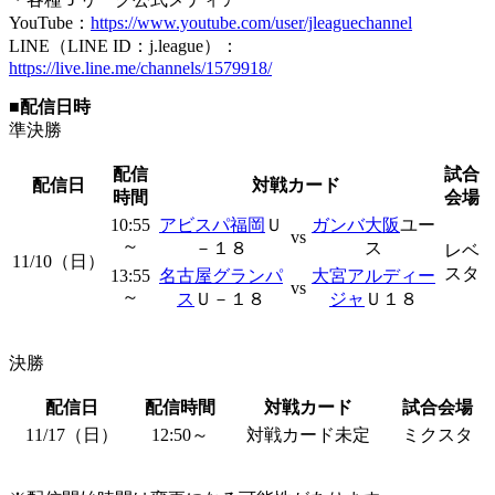
YouTube：
https://www.youtube.com/user/jleaguechannel
LINE（LINE ID：j.league）：
https://live.line.me/channels/1579918/
■配信日時
準決勝
配信
試合
配信日
対戦カード
時間
会場
10:55
アビスパ福岡
Ｕ
ガンバ大阪
ユー
vs
～
－１８
ス
レベ
11/10（日）
スタ
13:55
名古屋グランパ
大宮アルディー
vs
～
ス
Ｕ－１８
ジャ
Ｕ１８
決勝
配信日
配信時間
対戦カード
試合会場
11/17（日）
12:50～
対戦カード未定
ミクスタ