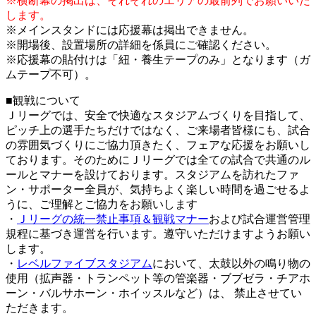
※横断幕の掲出は、それぞれのエリアの最前列でお願いいた
します。
※メインスタンドには応援幕は掲出できません。
※開場後、設置場所の詳細を係員にご確認ください。
※応援幕の貼付けは「紐・養生テープのみ」となります（ガ
ムテープ不可）。
■観戦について
Ｊリーグでは、安全で快適なスタジアムづくりを目指して、
ピッチ上の選手たちだけではなく、ご来場者皆様にも、試合
の雰囲気づくりにご協力頂きたく、フェアな応援をお願いし
ております。そのためにＪリーグでは全ての試合で共通のル
ールとマナーを設けております。スタジアムを訪れたファ
ン・サポーター全員が、気持ちよく楽しい時間を過ごせるよ
うに、ご理解とご協力をお願いします
・
Ｊリーグの統一禁止事項＆観戦マナー
および試合運営管理
規程に基づき運営を行います。遵守いただけますようお願い
します。
・
レベルファイブスタジアム
において、太鼓以外の鳴り物の
使用（拡声器・トランペット等の管楽器・ブブゼラ・チアホ
ーン・バルサホーン・ホイッスルなど）は、 禁止させてい
ただきます。