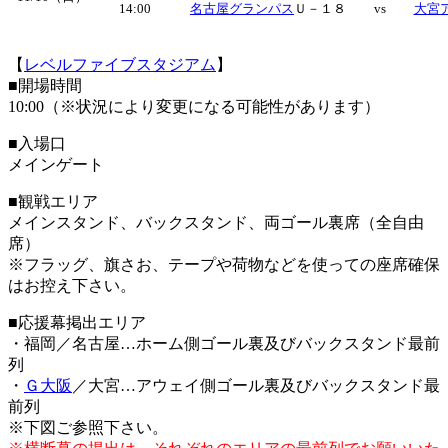
14:00
名古屋グランパス
Ｕ－１８
vs
大宮
【
レベルファイブスタジアム
】
■開場時間
10:00（※状況により変更になる可能性があります）
■入場口
メインゲート
■観戦エリア
メインスタンド、バックスタンド、両ゴール裏席（全自由
席）
※フラッグ、旗さお、テープや荷物などを使っての座席確保
はお控え下さい。
■応援幕掲出エリア
・福岡／名古屋…ホーム側ゴール裏及びバックスタンド最前
列
・
Ｇ大阪
／大宮…アウェイ側ゴール裏及びバックスタンド最
前列
※下図ご参照下さい。