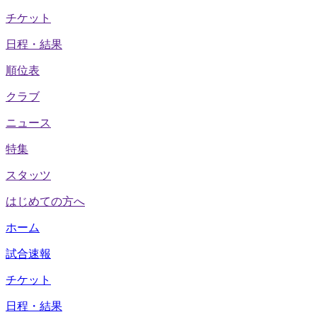
チケット
日程・結果
順位表
クラブ
ニュース
特集
スタッツ
はじめての方へ
ホーム
試合速報
チケット
日程・結果