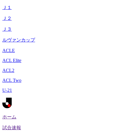
Ｊ１
Ｊ２
Ｊ３
ルヴァンカップ
ACLE
ACL Elite
ACL2
ACL Two
U-21
ホーム
試合速報