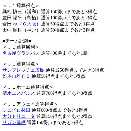
＜Ｊ１通算得点＞
興梠 慎三（浦和）通算150得点まであと3得点
豊田 陽平（鳥栖）通算100得点まであと2得点
倉田 秋（
Ｇ大阪
）通算50得点まであと1得点
田中 順也（神戸）通算50得点まであと3得点
■チーム記録■
＜Ｊ１通算勝利＞
名古屋グランパス
通算400勝まであと1勝
＜Ｊ１通算得点＞
サンフレッチェ広島
通算1250得点まであと3得点
松本山雅ＦＣ
通算50得点まであと1得点
＜Ｊ１ホーム通算得点＞
清水エスパルス
通算700得点まであと3得点
＜Ｊ１アウェイ通算得点＞
ジュビロ磐田
通算600得点まであと1得点
大分トリニータ
通算150得点まであと2得点
サガン鳥栖
通算150得点まであと3得点