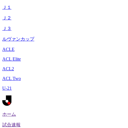
Ｊ１
Ｊ２
Ｊ３
ルヴァンカップ
ACLE
ACL Elite
ACL2
ACL Two
U-21
ホーム
試合速報