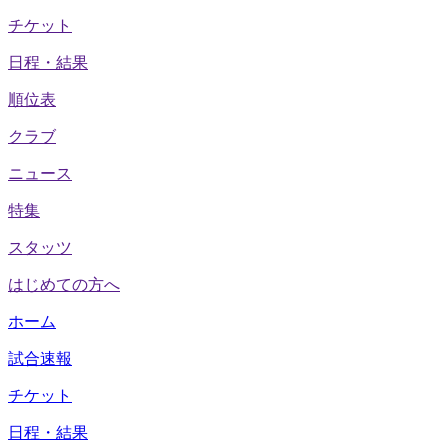
チケット
日程・結果
順位表
クラブ
ニュース
特集
スタッツ
はじめての方へ
ホーム
試合速報
チケット
日程・結果