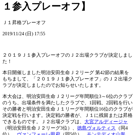
１参入プレーオフ】
Ｊ１昇格プレーオフ
2019/11/24 (日) 17:55
２０１９Ｊ１参入プレーオフのＪ２出場クラブが決定しまし
た！
本日開催しました明治安田生命Ｊ２リーグ 第42節の結果を
もちまして、「２０１９Ｊ１参入プレーオフ」のＪ２出場ク
ラブが決定しましたのでお知らせいたします。
本大会は、明治安田生命Ｊ２リーグ年間順位3～6位のクラブ
のうち、出場条件を満たしたクラブで、1回戦、2回戦を行い
その勝者と明治安田生命Ｊ１リーグ年間順位16位のクラブが
決定戦を行います。決定戦の勝者が、Ｊ１に残留または昇格
できるものです。Ｊ２出場クラブは、
大宮アルディージャ
（明治安田生命Ｊ２リーグ3位）、
徳島ヴォルティス
（同4
位）、
ヴァンフォーレ甲府
（同5位）、
モンテディオ山形