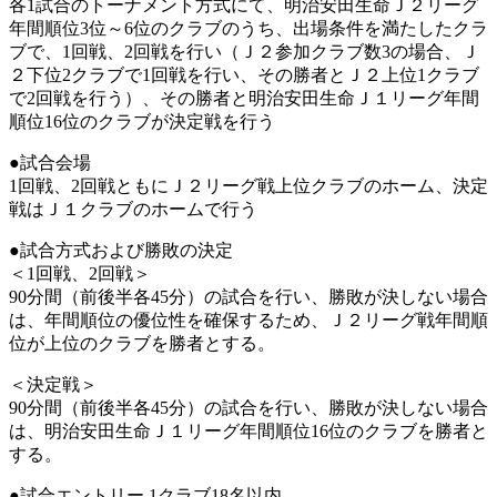
各1試合のトーナメント方式にて、明治安田生命Ｊ２リーグ
年間順位3位～6位のクラブのうち、出場条件を満たしたクラ
ブで、1回戦、2回戦を行い（Ｊ２参加クラブ数3の場合、Ｊ
２下位2クラブで1回戦を行い、その勝者とＪ２上位1クラブ
で2回戦を行う）、その勝者と明治安田生命Ｊ１リーグ年間
順位16位のクラブが決定戦を行う
●試合会場
1回戦、2回戦ともにＪ２リーグ戦上位クラブのホーム、決定
戦はＪ１クラブのホームで行う
●試合方式および勝敗の決定
＜1回戦、2回戦＞
90分間（前後半各45分）の試合を行い、勝敗が決しない場合
は、年間順位の優位性を確保するため、Ｊ２リーグ戦年間順
位が上位のクラブを勝者とする。
＜決定戦＞
90分間（前後半各45分）の試合を行い、勝敗が決しない場合
は、明治安田生命Ｊ１リーグ年間順位16位のクラブを勝者と
する。
●試合エントリー 1クラブ18名以内