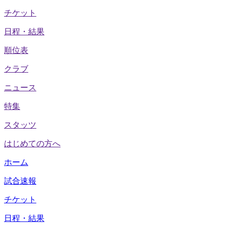
チケット
日程・結果
順位表
クラブ
ニュース
特集
スタッツ
はじめての方へ
ホーム
試合速報
チケット
日程・結果