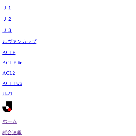
Ｊ１
Ｊ２
Ｊ３
ルヴァンカップ
ACLE
ACL Elite
ACL2
ACL Two
U-21
ホーム
試合速報