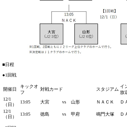
■日程
●1回戦
キックオ
イ
開催日
対戦カード
スタジアム
フ
放
12/1
13:05
大宮
vs
山形
ＮＡＣＫ
Ｄ
（日）
12/1
13:05
徳島
vs
甲府
鳴門大塚
Ｄ
（日）