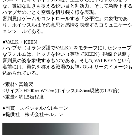
な、微細な動きも捉える鋭い目と判断力、そして急降下する
ハヤブサのごとく空気を切り裂く様を表現。
審判員はゲームをコントロールする「公平性」の象徴であ
り、ホイッスルはその意思と感情を表現するコミュニケーシ
ョンツールである。
■VALK + KEEN
ハヤブサ（オランダ語でVALK）をモチーフにしたシャープ
なフォルムは、ピッチを鋭い（英語でKEEN）視線で見渡す
審判員の姿を象徴するものである。そしてVALKEENという
名前には、勇気を称える戦場の女神バルキリーのイメージも
込められている。
<素材> 真鍮製
<サイズ> H200㎜ W72㎜(ホイッスル85㎜現物の1.37倍）
<重量> 約1.5㎏程度
●副賞 スペシャルバルキーン
●提供社 株式会社モルテン