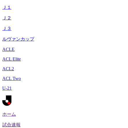
Ｊ１
Ｊ２
Ｊ３
ルヴァンカップ
ACLE
ACL Elite
ACL2
ACL Two
U-21
ホーム
試合速報