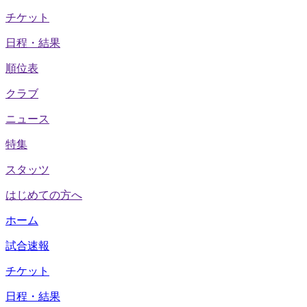
チケット
日程・結果
順位表
クラブ
ニュース
特集
スタッツ
はじめての方へ
ホーム
試合速報
チケット
日程・結果