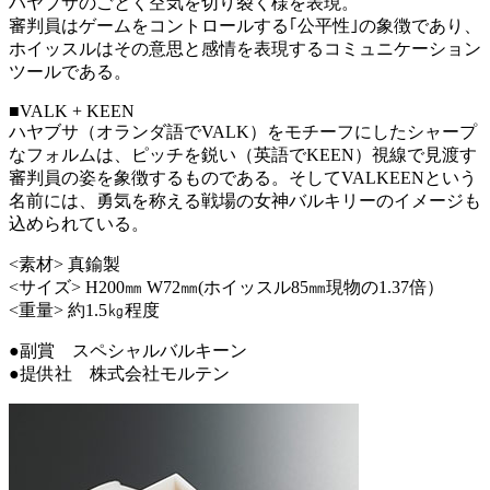
ハヤブサのごとく空気を切り裂く様を表現。
審判員はゲームをコントロールする｢公平性｣の象徴であり、
ホイッスルはその意思と感情を表現するコミュニケーション
ツールである。
■VALK + KEEN
ハヤブサ（オランダ語でVALK）をモチーフにしたシャープ
なフォルムは、ピッチを鋭い（英語でKEEN）視線で見渡す
審判員の姿を象徴するものである。そしてVALKEENという
名前には、勇気を称える戦場の女神バルキリーのイメージも
込められている。
<素材> 真鍮製
<サイズ> H200㎜ W72㎜(ホイッスル85㎜現物の1.37倍）
<重量> 約1.5㎏程度
●副賞 スペシャルバルキーン
●提供社 株式会社モルテン