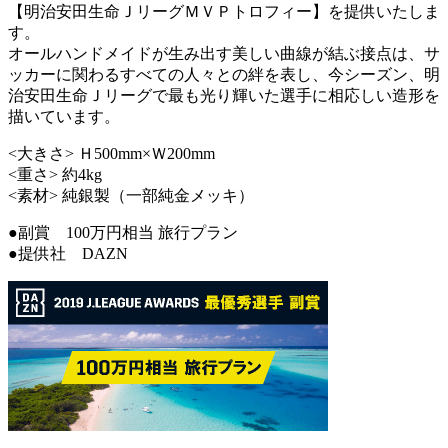
【明治安田生命ＪリーグＭＶＰトロフィー】を提供いたしま
す。
オールハンドメイドが生み出す美しい曲線が結ぶ接点は、サ
ッカーに関わるすべての人々との絆を表し、今シーズン、明
治安田生命Ｊリーグで最も光り輝いた選手に相応しい造形を
描いています。
<大きさ> Ｈ500mm×Ｗ200mm
<重さ> 約4kg
<素材> 純銀製（一部純金メッキ）
●副賞 100万円相当 旅行プラン
●提供社 DAZN