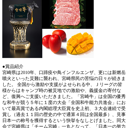
●賞品紹介
宮崎県は2010年、口蹄疫や鳥インフルエンザ、更には新燃岳
噴火といった災難に襲われ、宮崎県民の苦悩の日々が続きま
した。 全国から激励や支援がよせられる中、Ｊリーグの皆
様からはキャンプ時の被災地での激励や、義援金の寄付な
ど、復興へご支援いただきました。「宮崎牛」は全国の優秀
な和牛が競う５年に１度の大会「全国和牛能力共進会」にお
いて最高賞である内閣総理大臣賞を史上初、３大会連続で受
賞し（過去１１回の歴史の中で通算４回は全国最多）、見事
日本一の称号を獲得するという快挙をなしとげました。同大
会で宮崎県は「チーム宮崎」一丸となって、「日本一の努力