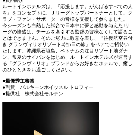
●賞品紹介
ルートインホテルズは、『応援します。がんばるすべての人
を』をコンセプトに、Ｊリーグトップパートナーとして、ク
ラブ・ファン・サポーターの皆様を支援して参りました。
今シーズンも白熱した試合で日本中に夢と感動を与えたJリ
ーグの隆盛は、チームを牽引する監督の皆様なくして語るこ
とはできません。そのご尽力に敬意を表し、『往復航空券付
き グランヴィリオリゾート4泊5日の旅』をペアでご招待い
たします。沖縄県石垣島、ベトナムの注目リゾート地ダナ
ン、常夏のサイパンをはじめ、ルートインホテルズが運営す
る「グランヴィリオ」ブランドからお好きなホテルで、癒し
のひとときをお過ごしください。
■最優秀主審賞
●副賞 バルキーンホイッスル トロフィー
●提供社 株式会社モルテン