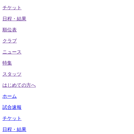
チケット
日程・結果
順位表
クラブ
ニュース
特集
スタッツ
はじめての方へ
ホーム
試合速報
チケット
日程・結果