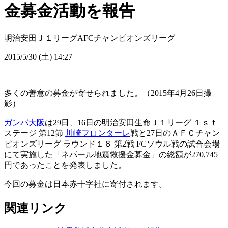
金募金活動を報告
明治安田Ｊ１リーグ
AFCチャンピオンズリーグ
2015/5/30 (土) 14:27
多くの善意の募金が寄せられました。（2015年4月26日撮
影）
ガンバ大阪
は29日、16日の明治安田生命Ｊ１リーグ １ｓｔ
ステージ 第12節
川崎フロンターレ
戦と27日のＡＦＣチャン
ピオンズリーグ ラウンド１６ 第2戦 FCソウル戦の試合会場
にて実施した「ネパール地震救援金募金」の総額が270,745
円であったことを発表しました。
今回の募金は日本赤十字社に寄付されます。
関連リンク