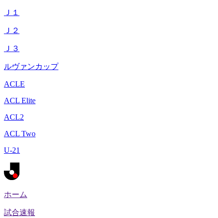
Ｊ１
Ｊ２
Ｊ３
ルヴァンカップ
ACLE
ACL Elite
ACL2
ACL Two
U-21
ホーム
試合速報