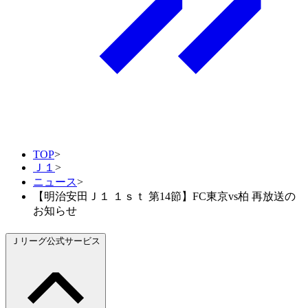
TOP
>
Ｊ１
>
ニュース
>
【明治安田Ｊ１ １ｓｔ 第14節】FC東京vs柏 再放送の
お知らせ
Ｊリーグ公式サービス