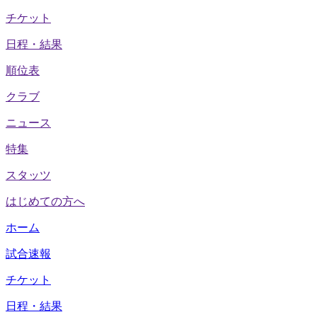
チケット
日程・結果
順位表
クラブ
ニュース
特集
スタッツ
はじめての方へ
ホーム
試合速報
チケット
日程・結果