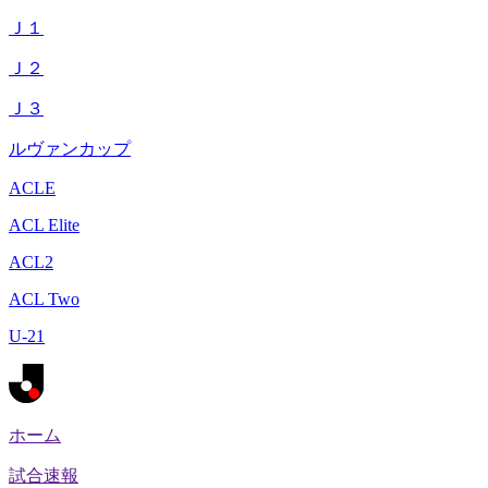
Ｊ１
Ｊ２
Ｊ３
ルヴァンカップ
ACLE
ACL Elite
ACL2
ACL Two
U-21
ホーム
試合速報