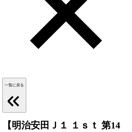
一覧に戻る
【明治安田Ｊ１ １ｓｔ 第14