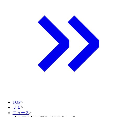
TOP
>
Ｊ１
>
ニュース
>