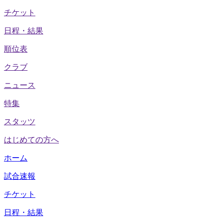
チケット
日程・結果
順位表
クラブ
ニュース
特集
スタッツ
はじめての方へ
ホーム
試合速報
チケット
日程・結果