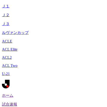
Ｊ１
Ｊ２
Ｊ３
ルヴァンカップ
ACLE
ACL Elite
ACL2
ACL Two
U-21
ホーム
試合速報