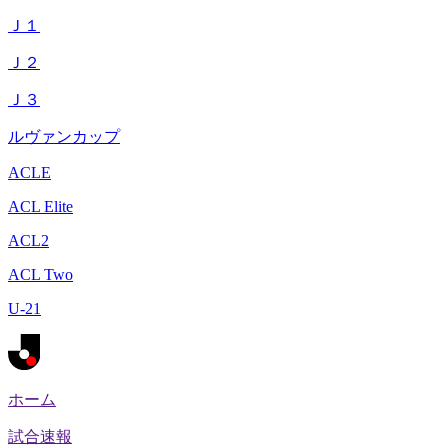
Ｊ１
Ｊ２
Ｊ３
ルヴァンカップ
ACLE
ACL Elite
ACL2
ACL Two
U-21
ホーム
試合速報