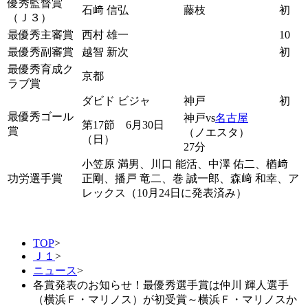
優秀監督賞
石﨑 信弘
藤枝
初
（Ｊ３）
最優秀主審賞
西村 雄一
10
最優秀副審賞
越智 新次
初
最優秀育成ク
京都
ラブ賞
ダビド ビジャ
神戸
初
最優秀ゴール
神戸vs
名古屋
第17節 6月30日
賞
（ノエスタ）
（日）
27分
小笠原 満男、川口 能活、中澤 佑二、楢﨑
功労選手賞
正剛、播戸 竜二、巻 誠一郎、森﨑 和幸、ア
レックス（10月24日に発表済み）
TOP
>
Ｊ１
>
ニュース
>
各賞発表のお知らせ！最優秀選手賞は仲川 輝人選手
（横浜Ｆ・マリノス）が初受賞～横浜Ｆ・マリノスか