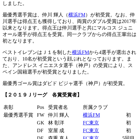
しました。
最優秀選手賞は、仲川 輝人（
横浜FM
）が初受賞。なお、仲
川選手は得点王も獲得しており、両賞のダブル受賞は2017年
以来となります。得点王は仲川選手と共にマルコス ジュニ
オール選手が得点王を受賞。同一クラブからの得点王輩出は
初となります。
ベストイレブンはＪ１を制した
横浜FM
から4選手が選出され
ており、10名が初受賞という顔ぶれとなっております。ま
た、アンドレス イニエスタ選手（神戸）の受賞により、ス
ペイン国籍選手が初受賞となりました。
最優秀ゴール賞はダビド ビジャ選手（神戸）が初受賞。
【２０１９Ｊリーグ 各賞受賞者】
表彰
Pos
受賞者名
所属クラブ
最優秀選手賞
FW
仲川 輝人
横浜FM
初
GK
林 彰洋
FC東京
初
DF
室屋 成
FC東京
初
DF
森重 真人
FC東京
5回目