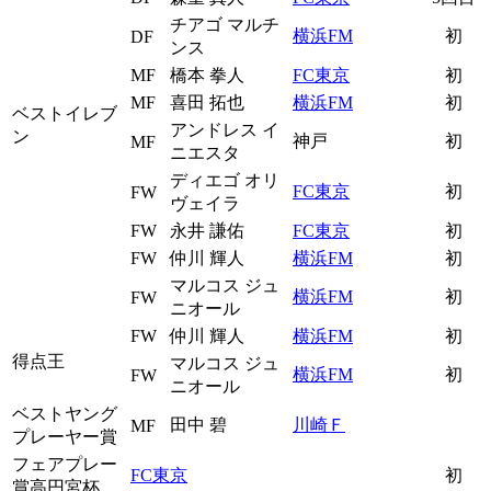
チアゴ マルチ
横浜FM
初
DF
ンス
MF
橋本 拳人
FC東京
初
MF
喜田 拓也
横浜FM
初
ベストイレブ
アンドレス イ
ン
神戸
初
MF
ニエスタ
ディエゴ オリ
FC東京
初
FW
ヴェイラ
FW
永井 謙佑
FC東京
初
FW
仲川 輝人
横浜FM
初
マルコス ジュ
横浜FM
初
FW
ニオール
FW
仲川 輝人
横浜FM
初
得点王
マルコス ジュ
横浜FM
初
FW
ニオール
ベストヤング
田中 碧
川崎Ｆ
MF
プレーヤー賞
フェアプレー
FC東京
初
賞高円宮杯