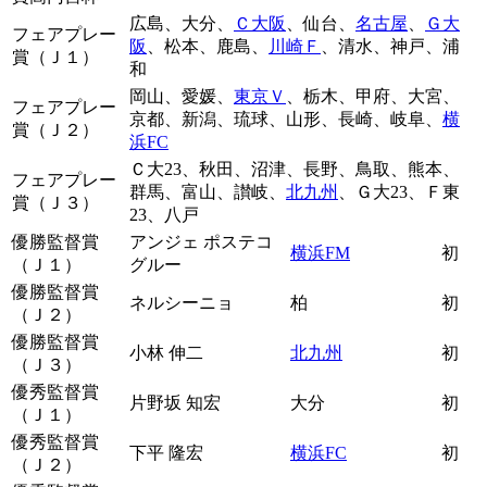
広島、大分、
Ｃ大阪
、仙台、
名古屋
、
Ｇ大
フェアプレー
阪
、松本、鹿島、
川崎Ｆ
、清水、神戸、浦
賞（Ｊ１）
和
岡山、愛媛、
東京Ｖ
、栃木、甲府、大宮、
フェアプレー
京都、新潟、琉球、山形、長崎、岐阜、
横
賞（Ｊ２）
浜FC
Ｃ大23、秋田、沼津、長野、鳥取、熊本、
フェアプレー
群馬、富山、讃岐、
北九州
、Ｇ大23、Ｆ東
賞（Ｊ３）
23、八戸
優勝監督賞
アンジェ ポステコ
横浜FM
初
（Ｊ１）
グルー
優勝監督賞
ネルシーニョ
柏
初
（Ｊ２）
優勝監督賞
小林 伸二
北九州
初
（Ｊ３）
優秀監督賞
片野坂 知宏
大分
初
（Ｊ１）
優秀監督賞
下平 隆宏
横浜FC
初
（Ｊ２）