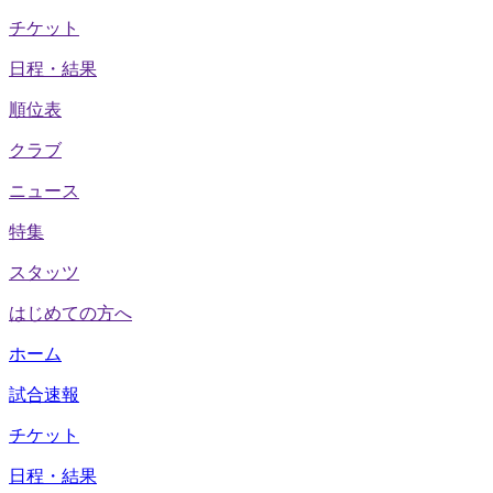
チケット
日程・結果
順位表
クラブ
ニュース
特集
スタッツ
はじめての方へ
ホーム
試合速報
チケット
日程・結果