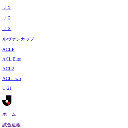
Ｊ１
Ｊ２
Ｊ３
ルヴァンカップ
ACLE
ACL Elite
ACL2
ACL Two
U-21
ホーム
試合速報