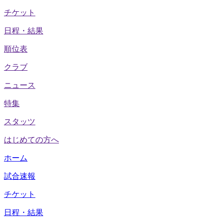
チケット
日程・結果
順位表
クラブ
ニュース
特集
スタッツ
はじめての方へ
ホーム
試合速報
チケット
日程・結果