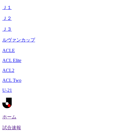
Ｊ１
Ｊ２
Ｊ３
ルヴァンカップ
ACLE
ACL Elite
ACL2
ACL Two
U-21
ホーム
試合速報