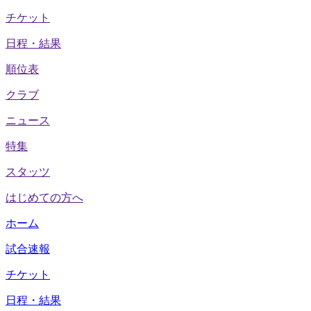
チケット
日程・結果
順位表
クラブ
ニュース
特集
スタッツ
はじめての方へ
ホーム
試合速報
チケット
日程・結果