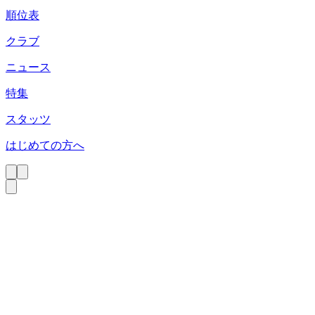
順位表
クラブ
ニュース
特集
スタッツ
はじめての方へ