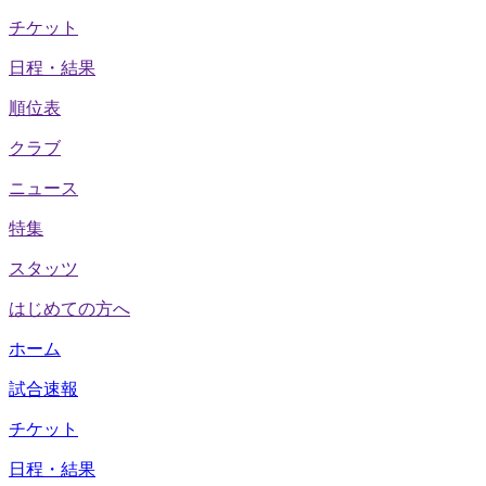
チケット
日程・結果
順位表
クラブ
ニュース
特集
スタッツ
はじめての方へ
ホーム
試合速報
チケット
日程・結果