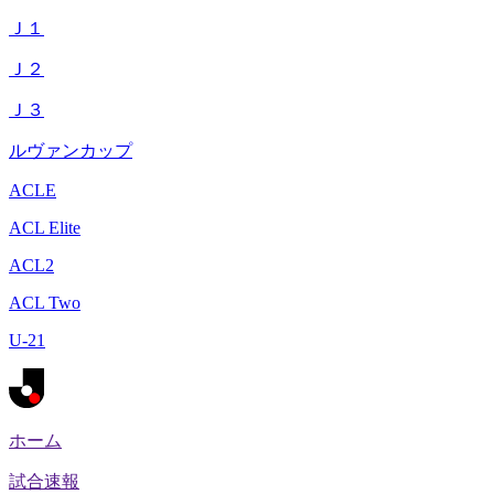
Ｊ１
Ｊ２
Ｊ３
ルヴァンカップ
ACLE
ACL Elite
ACL2
ACL Two
U-21
ホーム
試合速報