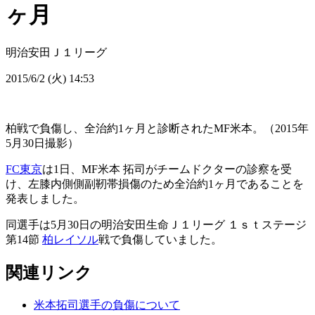
ヶ月
明治安田Ｊ１リーグ
2015/6/2 (火) 14:53
柏戦で負傷し、全治約1ヶ月と診断されたMF米本。（2015年
5月30日撮影）
FC東京
は1日、MF米本 拓司がチームドクターの診察を受
け、左膝内側側副靭帯損傷のため全治約1ヶ月であることを
発表しました。
同選手は5月30日の明治安田生命Ｊ１リーグ １ｓｔステージ
第14節
柏レイソル
戦で負傷していました。
関連リンク
米本拓司選手の負傷について