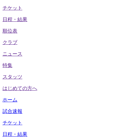
チケット
日程・結果
順位表
クラブ
ニュース
特集
スタッツ
はじめての方へ
ホーム
試合速報
チケット
日程・結果