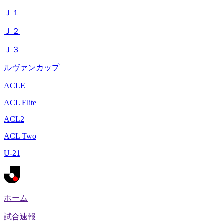
Ｊ１
Ｊ２
Ｊ３
ルヴァンカップ
ACLE
ACL Elite
ACL2
ACL Two
U-21
ホーム
試合速報