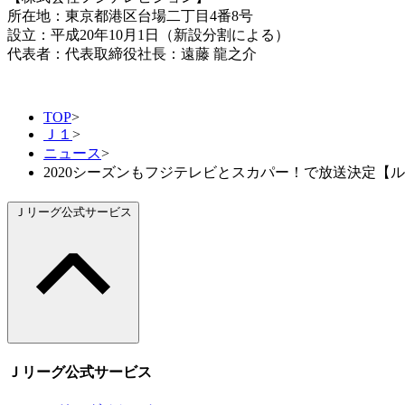
所在地：東京都港区台場二丁目4番8号
設立：平成20年10月1日（新設分割による）
代表者：代表取締役社長：遠藤 龍之介
TOP
>
Ｊ１
>
ニュース
>
2020シーズンもフジテレビとスカパー！で放送決定【
Ｊリーグ公式サービス
Ｊリーグ公式サービス