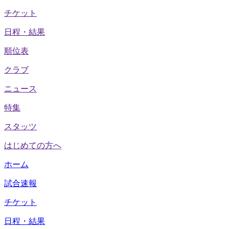
チケット
日程・結果
順位表
クラブ
ニュース
特集
スタッツ
はじめての方へ
ホーム
試合速報
チケット
日程・結果