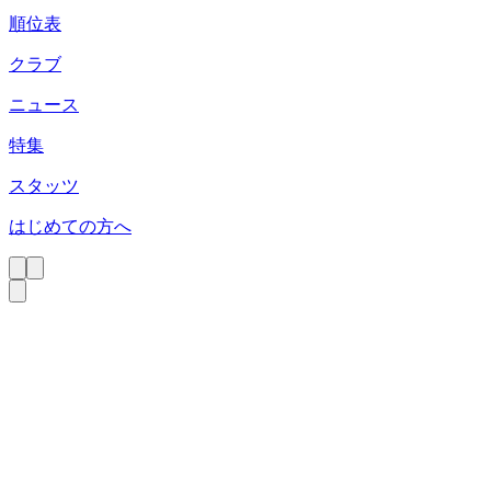
順位表
クラブ
ニュース
特集
スタッツ
はじめての方へ