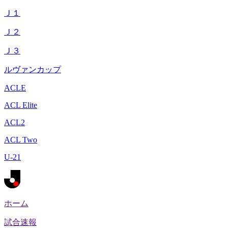
Ｊ１
Ｊ２
Ｊ３
ルヴァンカップ
ACLE
ACL Elite
ACL2
ACL Two
U-21
ホーム
試合速報