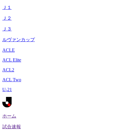
Ｊ１
Ｊ２
Ｊ３
ルヴァンカップ
ACLE
ACL Elite
ACL2
ACL Two
U-21
ホーム
試合速報