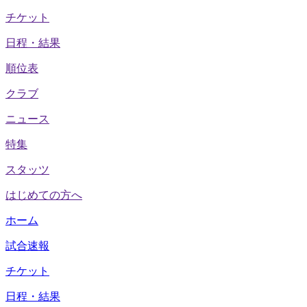
チケット
日程・結果
順位表
クラブ
ニュース
特集
スタッツ
はじめての方へ
ホーム
試合速報
チケット
日程・結果