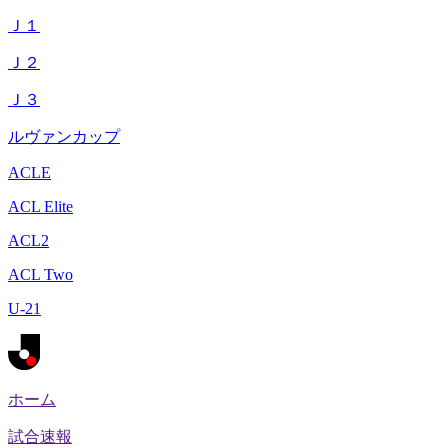
Ｊ１
Ｊ２
Ｊ３
ルヴァンカップ
ACLE
ACL Elite
ACL2
ACL Two
U-21
ホーム
試合速報