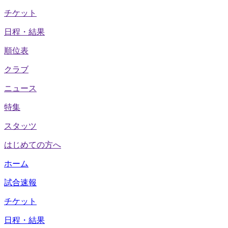
チケット
日程・結果
順位表
クラブ
ニュース
特集
スタッツ
はじめての方へ
ホーム
試合速報
チケット
日程・結果