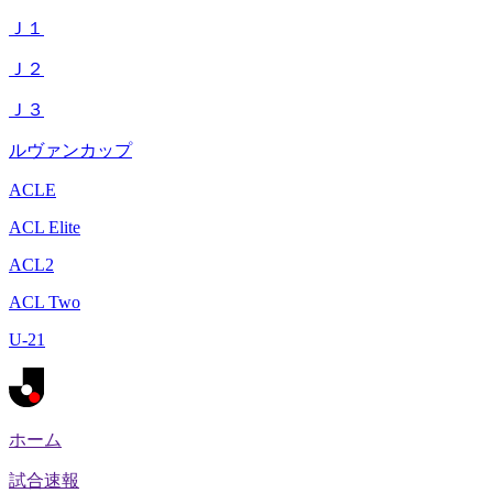
Ｊ１
Ｊ２
Ｊ３
ルヴァンカップ
ACLE
ACL Elite
ACL2
ACL Two
U-21
ホーム
試合速報