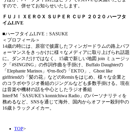
すので、併せてお知らせいたします。
ＦＵＪＩ ＸＥＲＯＸ ＳＵＰＥＲ ＣＵＰ ２０２０ ハーフタ
イムLIVE
■ハーフタイムLIVE：SASUKE
＜プロフィール＞
14歳の時には、原宿で披露したフィンガードラムの路上パフ
ォーマンスをきっかけに様々なメディアに取り上げられ話題
に。ダンスだけではなく、15歳で新しい地図 join ミュージッ
ク「#SINGING」の作詞作曲を手掛け、Buffalo Daughterの
「Elephante Marinos」やm-floの「EKTO」、Ghost like
girlfriendの「髪の花」などのRemixをはじめ、様々な企業と
のコラボやラジオ番組のジングルなども多数手掛ける。現在
は音楽や機材の話を中心としたラジオ番組
InterFM「SASUKE’s konnichiwa Radio」のパーソナリティを
務めるなど、SNSを通じて海外、国内からオファー殺到中の
16歳トラックメイカー。
TOP
>