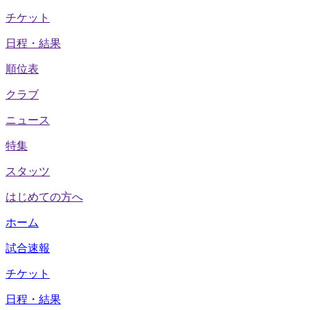
チケット
日程・結果
順位表
クラブ
ニュース
特集
スタッツ
はじめての方へ
ホーム
試合速報
チケット
日程・結果