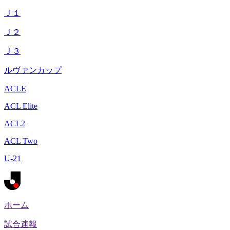
Ｊ１
Ｊ２
Ｊ３
ルヴァンカップ
ACLE
ACL Elite
ACL2
ACL Two
U-21
ホーム
試合速報