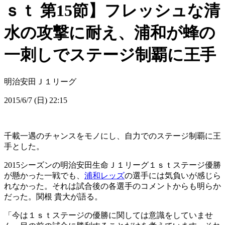
ｓｔ 第15節】フレッシュな清
水の攻撃に耐え、浦和が蜂の
一刺しでステージ制覇に王手
明治安田Ｊ１リーグ
2015/6/7 (日) 22:15
千載一遇のチャンスをモノにし、自力でのステージ制覇に王
手とした。
2015シーズンの明治安田生命Ｊ１リーグ１ｓｔステージ優勝
が懸かった一戦でも、
浦和レッズ
の選手には気負いが感じら
れなかった。それは試合後の各選手のコメントからも明らか
だった。関根 貴大が語る。
「今は１ｓｔステージの優勝に関しては意識をしていませ