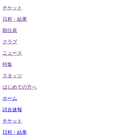
チケット
日程・結果
順位表
クラブ
ニュース
特集
スタッツ
はじめての方へ
ホーム
試合速報
チケット
日程・結果