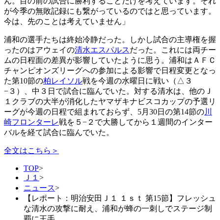
ん。目の前の試合に勝利することだけを考えています。それ
が今季の無敗記録にも繋がっているのではと思っています。
今は、先のことは考えていません」
浦和の選手たちは終始冷静だった。しかし試合の主導権を握
ったのはアウェイの
清水エスパルス
だった。これには両チー
ムの日程面の差異が影響していたように思う。浦和はＡＦＣ
チャンピオンズリーグへの参加による影響で日程変更となっ
た第10節の
柏レイソル
戦を今週の水曜日に戦い（△３
−３）、中３日で試合に臨んでいた。対する清水は、他のＪ
１クラブの大半が消化したヤマザキナビスコカップの予選リ
ーグが今週の日程で組まれておらず、5月30日の第14節の
川
崎フロンターレ
戦を５−２で大勝してから１週間のインター
バルを経て試合に臨んでいた。
全文はこちら＞
TOP
>
Ｊ１
>
ニュース
>
【レポート：明治安田Ｊ１ １ｓｔ 第15節】フレッシュ
な清水の攻撃に耐え、浦和が蜂の一刺しでステージ制
覇に王手