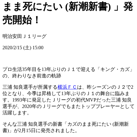
まま死にたい (新潮新書) 」発
売開始！
明治安田Ｊ１リーグ
2020/2/15 (土) 15:00
プロ生活35年目を13年ぶりのＪ１で迎える「キング・カズ」
の、終わりなき前進の軌跡
三浦 知良選手が所属する
横浜ＦＣ
は、昨シーズンのＪ２で2
位となり、今季は昇格して13年ぶりのＪ１の舞台に臨みま
す。1993年に発足したＪリーグの初代MVPだった三浦 知良
選手が、2020年のＪリーグでもまたトッププレーヤーとして
活躍します。
そんな三浦 知良選手の新書「カズのまま死にたい (新潮新
書)」が2月15日に発売されました。