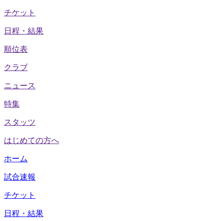
チケット
日程・結果
順位表
クラブ
ニュース
特集
スタッツ
はじめての方へ
ホーム
試合速報
チケット
日程・結果