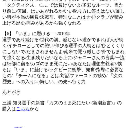
「タクティクス」/ここでは負けないよ/多彩なルーツ、当た
り前に/何回、はいあがれるか/いい叱り方に答えはない/厳し
い時が本当の勝負/決戦前、特別なことはせず/クラブが積み
上げる歴史/痛みがあるから強くなれる
【6】「いま」に懸ける──2019年
選手であり続ける/世代の溝、感じない/道ができれば人が続
く/イチローとしての戦い/伸びる選手の人柄とは/ひとくくり
にしないで/だまされませんよ/南米で闘う厳しさ/外でもまれ
て強くなる/生き残りたいなら上に/ジャニーさんの言葉/一流
は細部に宿る/カズのまま死にたい/あなたは理想主義者?/僕
らは「いま」に懸ける/ラグビーに衝撃、発奮/指導に必要な
もの/ 「チームになる」とは/対話ファーストの勧め/ 「次の
歴史」への入り口/悔しい、の先へ行く力
あとがき
三浦 知良選手の新書「カズのまま死にたい (新潮新書)」の
購入は
こちら
から