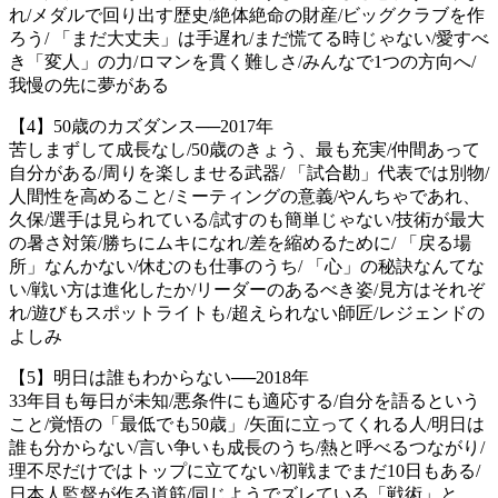
れ/メダルで回り出す歴史/絶体絶命の財産/ビッグクラブを作
ろう/ 「まだ大丈夫」は手遅れ/まだ慌てる時じゃない/愛すべ
き「変人」の力/ロマンを貫く難しさ/みんなで1つの方向へ/
我慢の先に夢がある
【4】50歳のカズダンス──2017年
苦しまずして成長なし/50歳のきょう、最も充実/仲間あって
自分がある/周りを楽しませる武器/ 「試合勘」代表では別物/
人間性を高めること/ミーティングの意義/やんちゃであれ、
久保/選手は見られている/試すのも簡単じゃない/技術が最大
の暑さ対策/勝ちにムキになれ/差を縮めるために/ 「戻る場
所」なんかない/休むのも仕事のうち/ 「心」の秘訣なんてな
い/戦い方は進化したか/リーダーのあるべき姿/見方はそれぞ
れ/遊びもスポットライトも/超えられない師匠/レジェンドの
よしみ
【5】明日は誰もわからない──2018年
33年目も毎日が未知/悪条件にも適応する/自分を語るという
こと/覚悟の「最低でも50歳」/矢面に立ってくれる人/明日は
誰も分からない/言い争いも成長のうち/熱と呼べるつながり/
理不尽だけではトップに立てない/初戦までまだ10日もある/
日本人監督が作る道筋/同じようでズレている「戦術」と