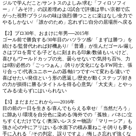
ジルで学んだこと/サントスのよしみ/求む「フィロソフィ
ー」/「みそ汁」の誤差埋めよ/2試合で評価は早い/京都で広
がった視野/ブラジルの味は強烈/勝つことに楽はなし/全力で
やるしかない/ 「誰かのため」忘れずに/自分の居場所へ戻る
【2】プロ30年、おまけに年男──2015年
ゴール前で勝負する/30年目のハツラツ感/ 「まずは勝つ」を
続ける/監督代われば好機あり/ 「普通」が生んだゴール/厳し
さはプロを育てる/子どもに刻まれる印象/数値もいいけど、
喜びも/ワールドカップの光、曇らせないで/気持ち百%、力
は8割/必然の「ごっつぁん」/誇りが文化になる/FW同士、張
り合って/代表ユニホームの器/軸1つですべて変わる/違いで
喜ばせたい/発信という形の恩返し/歴史が動くステップ/好き
の力が損得に勝る/タイトルを得る心意気/ 「大丈夫」とやっ
てみる/走らずにはいられない
【3】まだまだこれから──2016年
目の前の一日を生きる/喜んでもらえる幸せ/ 「当然だろう」
に隙あり/環境を自分色に染める/海外での「孤独」バネに/立
ちすくむだけでなく/奥深いレスター物語/ 「マリーシア」も
強さ/心の中にアリはいる/水面下の積み重ねこそ/誇りも夢も
手に入れる「/その判定、誤りですよ」/悔しさ忘れず強くな