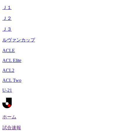
Ｊ１
Ｊ２
Ｊ３
ルヴァンカップ
ACLE
ACL Elite
ACL2
ACL Two
U-21
ホーム
試合速報