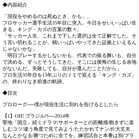
◆内容紹介
「現役をやめるのは死ぬとき、かも」。
プロサッカー選手生活35年目に突入。今日をせいいっぱい生
きる、キング・カズの言葉の数々。
「サッカー人生、これまで下した選択は全て正解でした。そ
う言い切れることが、精いっぱいやってきた証拠といえるん
じゃないかな」
「明日プレーするかしないかも、代表での振る舞いも、自分
で決める。ずっとそうしてきた。そこには後悔の生じる余地
がないんだ。失敗しても、自分が選んだことだから」
プロ生活35年目を13年ぶりのＪ１で迎える「キング・カズ」
の、終わりなき前進の軌跡。
◆目次
プロローグ──僕が現役生活に別れを告げるとしたら
【1】OH! ブラジル!!──2014年
聖地「国立」続くドラマ/サポーターとの距離感/飽きずに楽
しむコツ/違う角度で見てみよう/たたかれてナンボ/大丈夫、
なんとかなる/勝つために全てを。練習試合と本番は別/ブラ