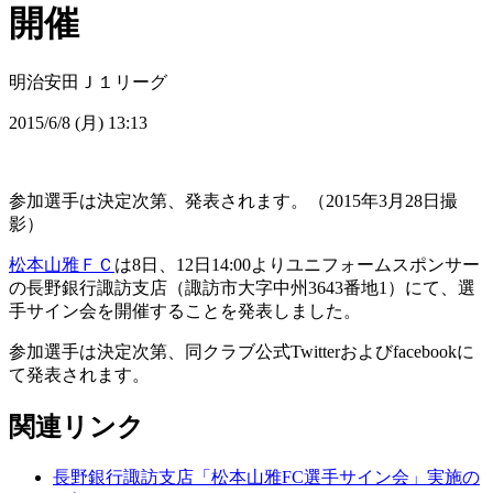
開催
明治安田Ｊ１リーグ
2015/6/8 (月) 13:13
参加選手は決定次第、発表されます。（2015年3月28日撮
影）
松本山雅ＦＣ
は8日、12日14:00よりユニフォームスポンサー
の長野銀行諏訪支店（諏訪市大字中州3643番地1）にて、選
手サイン会を開催することを発表しました。
参加選手は決定次第、同クラブ公式Twitterおよびfacebookに
て発表されます。
関連リンク
長野銀行諏訪支店「松本山雅FC選手サイン会」実施の