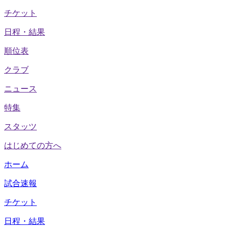
チケット
日程・結果
順位表
クラブ
ニュース
特集
スタッツ
はじめての方へ
ホーム
試合速報
チケット
日程・結果