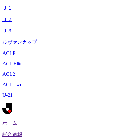
Ｊ１
Ｊ２
Ｊ３
ルヴァンカップ
ACLE
ACL Elite
ACL2
ACL Two
U-21
ホーム
試合速報