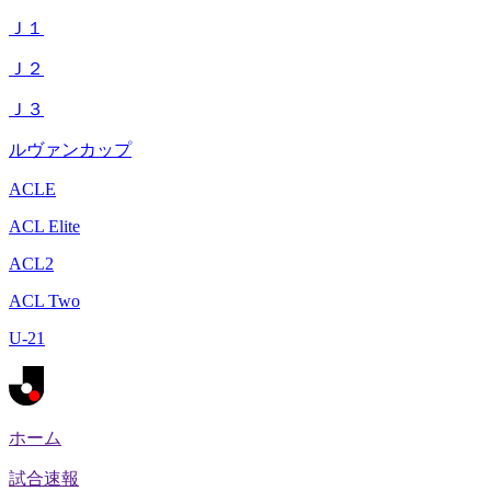
Ｊ１
Ｊ２
Ｊ３
ルヴァンカップ
ACLE
ACL Elite
ACL2
ACL Two
U-21
ホーム
試合速報