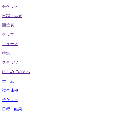
チケット
日程・結果
順位表
クラブ
ニュース
特集
スタッツ
はじめての方へ
ホーム
試合速報
チケット
日程・結果