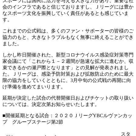
スポーツには国民に活力を与える大きな力があり、重要な社
会のインフラであると信じておりますし、Ｊリーグには豊か
なスポーツ文化を振興していく責任があるとも感じていま
す。
これまでの公式戦は、多くのファン・サポーターの皆様のご
協力のもと、大きなトラブルもなく無事に終えることができ
ました。
しかし昨日開催された、新型コロナウイルス感染症対策専門
家会議にて「これから１－２週間が急速な拡大に進むか、収
束できるかの瀬戸際となります」との見解が発表されまし
た。Ｊリーグは、感染予防対策および拡散防止のために最大
限の協力をしていくとともに、3月中旬の公式戦の再開に向
け準備を進めてまいります。
延期が決定した試合の代替開催日およびチケットの取り扱い
については、決定次第お知らせいたします。
■開催延期となる試合：２０２０ＪリーグYBCルヴァンカッ
プ グループステージ第2節
スタ