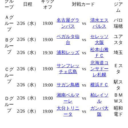
グル
キック
日程
対戦カード
ジア
ープ
オフ
ム
Ａグ
名古屋グラ
清水エス
パロ
ルー
2/26（水）
19:00
vs
ンパス
パルス
瑞穂
プ
ベガルタ仙
セレッソ
ユア
2/26（水）
19:00
vs
Ｂグ
台
大阪
スタ
ルー
松本山雅
プ
2/26（水）
浦和レッズ
埼玉
19:30
vs
ＦＣ
北海道コ
サンフレッ
Ｅス
2/26（水）
19:00
vs
ンサドー
Ｃグ
チェ広島
タ
レ札幌
ルー
プ
駅ス
2/26（水）
サガン鳥栖
横浜ＦＣ
19:00
vs
タ
湘南ベルマ
柏レイソ
ＢＭ
2/26（水）
19:00
vs
Ｄグ
ーレ
ル
Ｗス
ルー
大分トリニ
ガンバ大
昭和
プ
2/26（水）
19:00
vs
ータ
阪
電ド