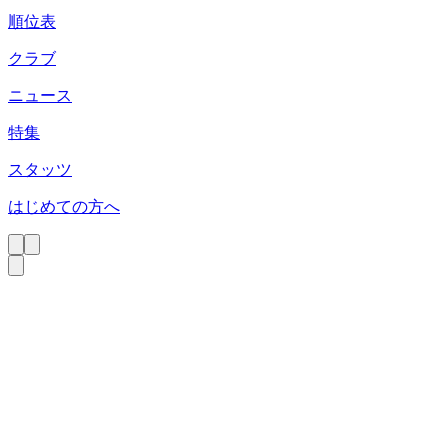
順位表
クラブ
ニュース
特集
スタッツ
はじめての方へ