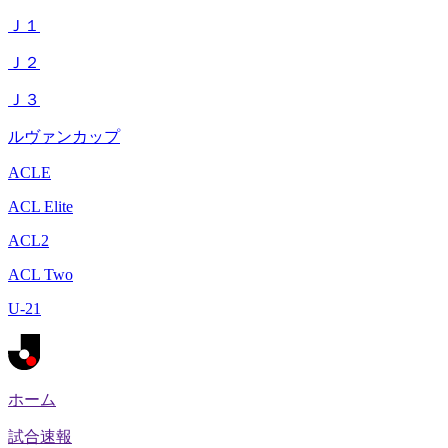
Ｊ１
Ｊ２
Ｊ３
ルヴァンカップ
ACLE
ACL Elite
ACL2
ACL Two
U-21
ホーム
試合速報