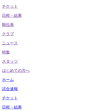
チケット
日程・結果
順位表
クラブ
ニュース
特集
スタッツ
はじめての方へ
ホーム
試合速報
チケット
日程・結果