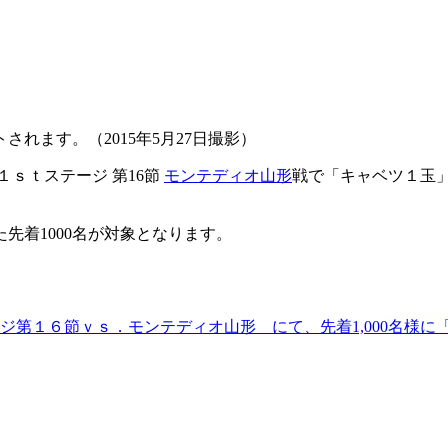
れます。（2015年5月27日撮影）
１ｓｔステージ 第16節
モンテディオ山形
戦で「キャベツ１玉
先着1000名が対象となります。
ジ第１６節ｖｓ．モンテディオ山形 にて、先着1,000名様