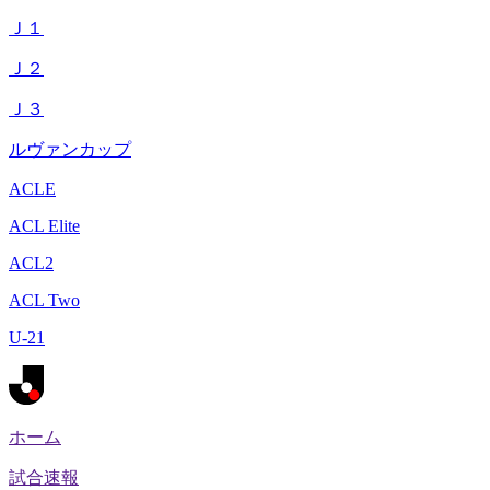
Ｊ１
Ｊ２
Ｊ３
ルヴァンカップ
ACLE
ACL Elite
ACL2
ACL Two
U-21
ホーム
試合速報