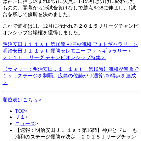
は神戸に押し込まれ84分に失点。1-1の引き分けに終わった
ものの、開幕から16試合負けなしで勝点を38に伸ばし、1試
合を残して優勝を決めました。
これで浦和は11、12月に行われる
２０１５
Ｊリーグチャンピ
オンシップ出場権を獲得しました。
明治安田Ｊ１ １ｓｔ 第16節 神戸vs浦和 フォトギャラリー＞
明治安田Ｊ１ １ｓｔ 優勝セレモニー フォトギャラリー＞
２０１５ Ｊリーグ チャンピオンシップ特集＞
【サマリー：明治安田Ｊ１ １ｓｔ 第16節】浦和が無敗で
１ｓｔステージを制覇。広島の佐藤がＪ通算200得点を達成
＞
順位表はこちら＞
TOP
>
Ｊ１
>
ニュース
>
【速報：明治安田Ｊ１ １ｓｔ第16節】神戸とドローも
浦和のステージ優勝が決定 ２０１５Ｊリーグチャン