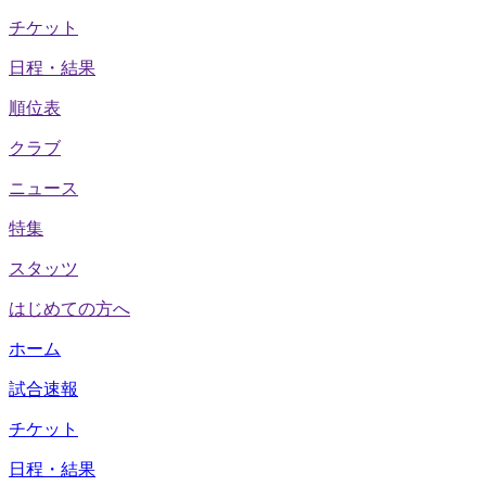
チケット
日程・結果
順位表
クラブ
ニュース
特集
スタッツ
はじめての方へ
ホーム
試合速報
チケット
日程・結果