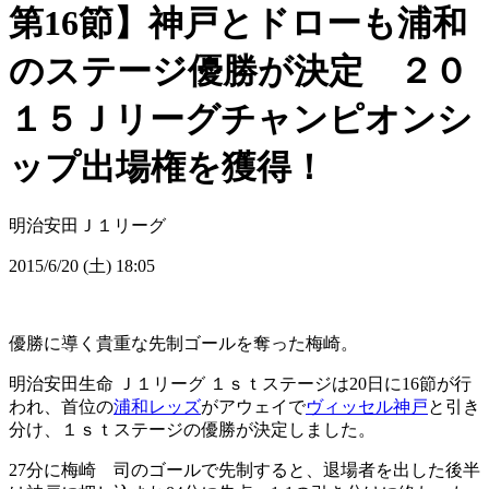
第16節】神戸とドローも浦和
のステージ優勝が決定 ２０
１５Ｊリーグチャンピオンシ
ップ出場権を獲得！
明治安田Ｊ１リーグ
2015/6/20 (土) 18:05
優勝に導く貴重な先制ゴールを奪った梅崎。
明治安田生命 Ｊ１リーグ １ｓｔステージは20日に16節が行
われ、首位の
浦和レッズ
がアウェイで
ヴィッセル神戸
と引き
分け、１ｓｔステージの優勝が決定しました。
27分に梅崎 司のゴールで先制すると、退場者を出した後半