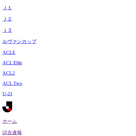
Ｊ１
Ｊ２
Ｊ３
ルヴァンカップ
ACLE
ACL Elite
ACL2
ACL Two
U-21
ホーム
試合速報