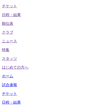
チケット
日程・結果
順位表
クラブ
ニュース
特集
スタッツ
はじめての方へ
ホーム
試合速報
チケット
日程・結果