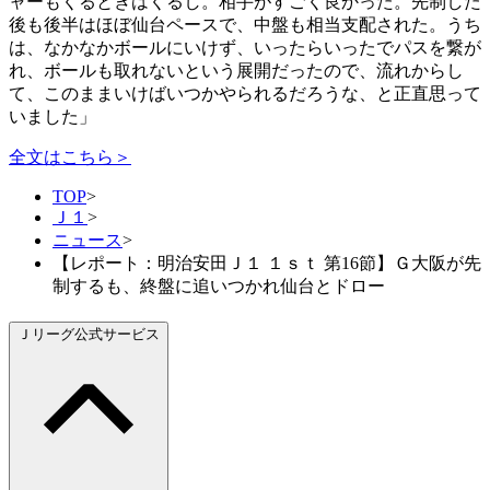
ャーもくるときはくるし。相手がすごく良かった。先制した
後も後半はほぼ仙台ペースで、中盤も相当支配された。うち
は、なかなかボールにいけず、いったらいったでパスを繋が
れ、ボールも取れないという展開だったので、流れからし
て、このままいけばいつかやられるだろうな、と正直思って
いました」
全文はこちら＞
TOP
>
Ｊ１
>
ニュース
>
【レポート：明治安田Ｊ１ １ｓｔ 第16節】Ｇ大阪が先
制するも、終盤に追いつかれ仙台とドロー
Ｊリーグ公式サービス