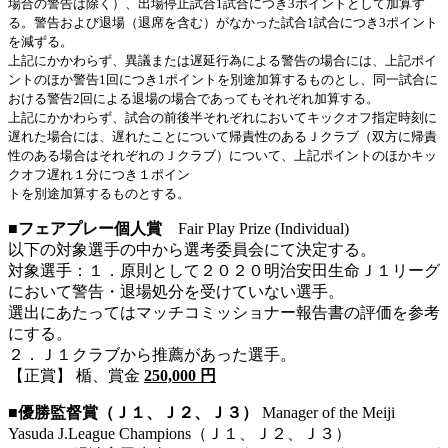
場合の警告は除く）、出場停止試合1試合につき3ポイントとして加算す
る。警告および退場（退席を含む）がなかった試合1試合につき3ポイント
を減ずる。
上記にかかわらず、異議または遅延行為による警告の場合には、上記ポイ
ントのほか警告1回につき1ポイントを別途加算するものとし、同一試合に
おける警告2回による退場の場合であってもそれぞれ加算する。
上記にかかわらず、試合の前後半それぞれにおいてキックオフ指定時刻に
遅れた場合には、遅れたことについて帰責性のあるＪクラブ（双方に帰責
性のある場合はそれぞれのＪクラブ）について、上記ポイントのほかキッ
クオフ遅れ１分につき１ポイン
トを別途加算するものとする。
■フェアプレー個人賞
Fair Play Prize (Individual)
以下の対象選手の中から選考委員会にて決定する。
対象選手：１．原則として２０２０明治安田生命Ｊ１リーグ
において警告・退場処分を受けていない選手。
選出にあたってはマッチコミッショナー報告書の評価を参考
にする。
２．Ｊ１クラブから推薦があった選手。
【正賞】 楯、賞金
250,000 円
■優勝監督賞（Ｊ１、Ｊ２、Ｊ３）
Manager of the Meiji
Yasuda J.League Champions（Ｊ１、Ｊ２、Ｊ３）