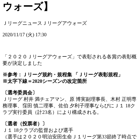
ウォーズ】
Ｊリーグニュース
Ｊリーグアウォーズ
2020/11/17 (火) 17:30
「２０２０Ｊリーグアウォーズ」で表彰される各賞の表彰概
要が決定しました
※参考：Ｊリーグ規約・規程集 「Ｊリーグ表彰規程」
※太字下線＝2020シーズンの改定箇所
〔選考委員会〕
Ｊリーグ 村井 満チェアマン、原 博実副理事長、木村 正明専
務理事、窪田 慎二理事、佐伯 夕利子理事ならびにＪ１ 18ク
ラブ実行委員（計23名）により構成される。
〔選者（投票者）〕
Ｊ１ 18クラブの監督および選手
（選手は２０２０明治安田生命Ｊ１リーグ第33節終了時点で