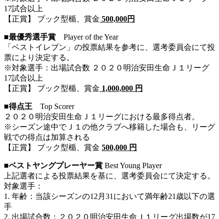
17試合以上
【正賞】 ブック型楯、賞金
500,000円
■最優秀選手賞
Player of the Year
「ベストイレブン」の投票結果を参考に、選考委員会にて投
票により決定する。
※対象選手：出場試合数 ２０２０明治安田生命Ｊ１リーグ
17試合以上
【正賞】 ブック型楯、賞金
1,000,000 円
■得点王
Top Scorer
２０２０明治安田生命Ｊ１リーグにおける最多得点者。
※シーズン途中でＪ１の他クラブへ移籍した場合も、リーグ
戦での得点は加算される
【正賞】 ブック型楯、賞金
500,000 円
■ベストヤングプレーヤー賞
Best Young Player
上記選者による投票結果を基に、選考委員会にて決定する。
対象選手：
1. 年齢：当該シーズンの12月31において満年齢21歳以下の選
手
2. 出場試合数：２０２０明治安田生命Ｊ１リーグ出場数が17