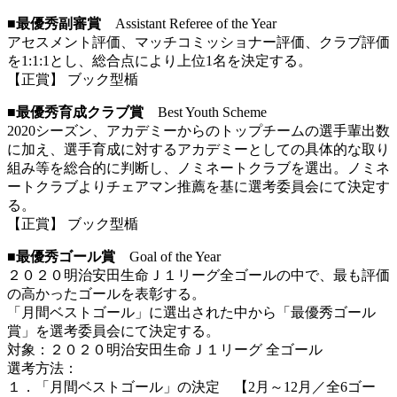
■最優秀副審賞
Assistant Referee of the Year
アセスメント評価、マッチコミッショナー評価、クラブ評価
を1:1:1とし、総合点により上位1名を決定する。
【正賞】 ブック型楯
■最優秀育成クラブ賞
Best Youth Scheme
2020シーズン、アカデミーからのトップチームの選手輩出数
に加え、選手育成に対するアカデミーとしての具体的な取り
組み等を総合的に判断し、ノミネートクラブを選出。ノミネ
ートクラブよりチェアマン推薦を基に選考委員会にて決定す
る。
【正賞】 ブック型楯
■最優秀ゴール賞
Goal of the Year
２０２０明治安田生命Ｊ１リーグ全ゴールの中で、最も評価
の高かったゴールを表彰する。
「月間ベストゴール」に選出された中から「最優秀ゴール
賞」を選考委員会にて決定する。
対象：２０２０明治安田生命Ｊ１リーグ 全ゴール
選考方法：
１．「月間ベストゴール」の決定 【2月～12月／全6ゴー