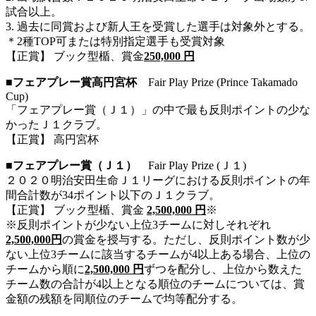
試合以上。
3. 過去に同賞および新人王を受賞した選手は対象外とする。
＊2種TOP可または特別指定選手も受賞対象
【正賞】 ブック型楯、賞金
250,000 円
■フェアプレー賞高円宮杯
Fair Play Prize (Prince Takamado
Cup)
「フェアプレー賞（Ｊ１）」の中で最も反則ポイントの少な
かったＪ１クラブ。
【正賞】 高円宮杯
■フェアプレー賞（Ｊ１）
Fair Play Prize (Ｊ１)
２０２０明治安田生命Ｊ１リーグにおける反則ポイントの年
間合計数が34ポイント以下のＪ１クラブ。
【正賞】 ブック型楯、賞金
2,500,000 円
※
※反則ポイントが少ない上位3チームに対しそれぞれ
2,500,000円
の賞金を授与する。ただし、反則ポイント数が少
ない上位3チームに該当するチームが4以上ある場合、上位の
チームから順に
2,500,000 円
ずつを配分し、上位から数えた
チーム数の合計が4以上となる順位のチームについては、賞
金額の残額を同順位のチームで均等配分する。