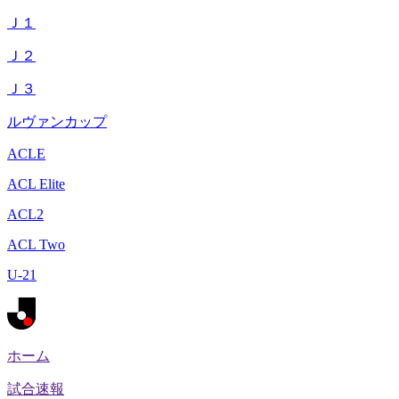
Ｊ１
Ｊ２
Ｊ３
ルヴァンカップ
ACLE
ACL Elite
ACL2
ACL Two
U-21
ホーム
試合速報