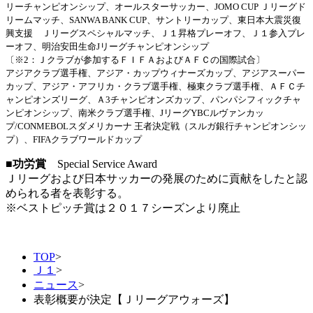
リーチャンピオンシップ、オールスターサッカー、JOMO CUP Ｊリーグド
リームマッチ、SANWA BANK CUP、サントリーカップ、東日本大震災復
興支援 Ｊリーグスペシャルマッチ、Ｊ１昇格プレーオフ、Ｊ１参入プレ
ーオフ、明治安田生命Jリーグチャンピオンシップ
〔※2：Ｊクラブが参加するＦＩＦＡおよびＡＦＣの国際試合〕
アジアクラブ選手権、アジア・カップウィナーズカップ、アジアスーパー
カップ、アジア・アフリカ・クラブ選手権、極東クラブ選手権、ＡＦＣチ
ャンピオンズリーグ、Ａ3チャンピオンズカップ、パンパシフィックチャ
ンピオンシップ、南米クラブ選手権、JリーグYBCルヴァンカッ
プ/CONMEBOLスダメリカーナ 王者決定戦（スルガ銀行チャンピオンシッ
プ）、FIFAクラブワールドカップ
■功労賞
Special Service Award
Ｊリーグおよび日本サッカーの発展のために貢献をしたと認
められる者を表彰する。
※ベストピッチ賞は２０１７シーズンより廃止
TOP
>
Ｊ１
>
ニュース
>
表彰概要が決定【Ｊリーグアウォーズ】