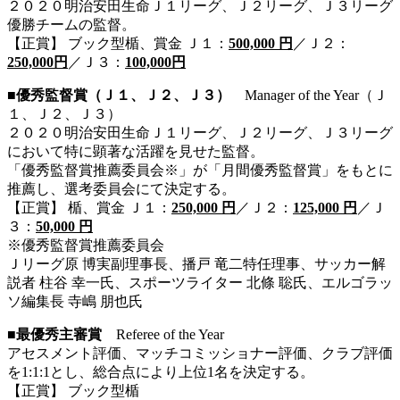
２０２０明治安田生命Ｊ１リーグ、Ｊ２リーグ、Ｊ３リーグ
優勝チームの監督。
【正賞】 ブック型楯、賞金 Ｊ１：
500,000 円
／Ｊ２：
250,000円
／Ｊ３：
100,000円
■優秀監督賞（Ｊ１、Ｊ２、Ｊ３）
Manager of the Year（Ｊ
１、Ｊ２、Ｊ３）
２０２０明治安田生命Ｊ１リーグ、Ｊ２リーグ、Ｊ３リーグ
において特に顕著な活躍を見せた監督。
「優秀監督賞推薦委員会※」が「月間優秀監督賞」をもとに
推薦し、選考委員会にて決定する。
【正賞】 楯、賞金 Ｊ１：
250,000 円
／Ｊ２：
125,000 円
／Ｊ
３：
50,000 円
※優秀監督賞推薦委員会
Ｊリーグ原 博実副理事長、播戸 竜二特任理事、サッカー解
説者 柱谷 幸一氏、スポーツライター 北條 聡氏、エルゴラッ
ソ編集長 寺嶋 朋也氏
■最優秀主審賞
Referee of the Year
アセスメント評価、マッチコミッショナー評価、クラブ評価
を1:1:1とし、総合点により上位1名を決定する。
【正賞】 ブック型楯