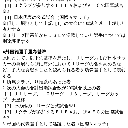
［3］Ｊクラブが参加するＦＩＦＡおよびＡＦＣの国際試合
※2
［4］日本代表の公式試合（国際Ａマッチ）
※但し、原則として上記［1］の大会に400試合以上出場した
者とする
※Ｊリーグ開幕前からＪＳＬで活躍していた選手については
別途評価する
●外国籍選手選考基準
原則として、以下の基準を満たし、Ｊリーグおよび日本サッ
カーの発展ならびに海外においてＪリーグの名を高めるな
ど、多大な貢献をしたと認められる者を功労選手として表彰
する。
1. 所属クラブより推薦のあった者
2. 次の大会の合計出場試合数が200試合以上の者
［1］Ｊ１リーグ、Ｊ２リーグ、Ｊ３リーグ、リーグカッ
プ、天皇杯
［2］その他のＪリーグ公式試合※1
［3］Ｊクラブが参加するＦＩＦＡおよびＡＦＣの国際試合
※2
3. 母国の代表選手として活躍した者（国際Aマッチ）