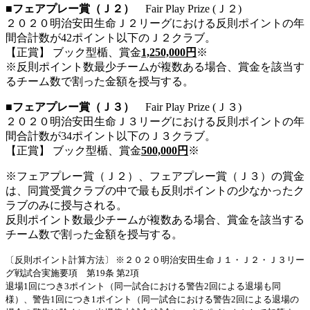
■フェアプレー賞（Ｊ２）
Fair Play Prize (Ｊ２)
２０２０明治安田生命Ｊ２リーグにおける反則ポイントの年
間合計数が42ポイント以下のＪ２クラブ。
【正賞】 ブック型楯、賞金
1,250,000円
※
※反則ポイント数最少チームが複数ある場合、賞金を該当す
るチーム数で割った金額を授与する。
■フェアプレー賞（Ｊ３）
Fair Play Prize (Ｊ３)
２０２０明治安田生命Ｊ３リーグにおける反則ポイントの年
間合計数が34ポイント以下のＪ３クラブ。
【正賞】 ブック型楯、賞金
500,000円
※
※フェアプレー賞（Ｊ２）、フェアプレー賞（Ｊ３）の賞金
は、同賞受賞クラブの中で最も反則ポイントの少なかったク
ラブのみに授与される。
反則ポイント数最少チームが複数ある場合、賞金を該当する
チーム数で割った金額を授与する。
〔反則ポイント計算方法〕 ※２０２０明治安田生命Ｊ１・Ｊ２・Ｊ３リー
グ戦試合実施要項 第19条 第2項
退場1回につき3ポイント（同一試合における警告2回による退場も同
様）、警告1回につき1ポイント（同一試合における警告2回による退場の