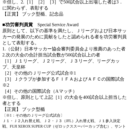
※但し、2.［1］［2］［3］で500試合以上出場した者は3．
に関わらず、表彰する
【正賞】 ブック型楯、記念品
■功労審判員賞
Special Service Award
原則として、以下の基準を満たし、Ｊリーグおよび日本サッ
カーの発展のために貢献をしたと認められる者を功労審判員
として表彰する。
1.（公財）日本サッカー協会審判委員会より推薦のあった者
2.次の大会の合計担当試合数が500試合以上の者
［1］Ｊ１リーグ、Ｊ２リーグ、Ｊ３リーグ、リーグカッ
プ、天皇杯
［2］その他のＪリーグ公式試合※1
［3］Ｊクラブが参加するＦＩＦＡおよびＡＦＣの国際試合
※2
［4］その他の国際試合（Aマッチ）
※但し、原則として上記［1］の大会を400試合以上担当した
者とする
【正賞】 ブック型楯
〔※1：その他のＪリーグ公式試合〕
Ｊ１・Ｊ２入れ替え戦、Ｊ２・Ｊ３（JFL）入れ替え戦、Ｊ１参入決定
戦、FUJI XEROX SUPER CUP（ゼロックススーパーカップ含む）、サント