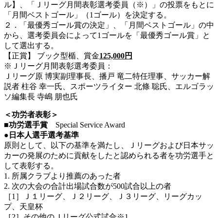
ル】、「Ｊリーグ月間表彰選考委員（※）」の投票をもとに
「月間ベストゴール」（1ゴール）を決定する。
２．「最優秀ゴール賞の決定」、「月間ベストゴール」の中
から、選考委員会によって1ゴールを「最優秀ゴール賞」と
して選出する。
【正賞】 ブック型楯、賞金
125,000円
※Ｊリーグ月間表彰選考委員：
Ｊリーグ原 博実副理事長、播戸 竜二特任理事、サッカー解
説者 柱谷 幸一氏、スポーツライター 北條 聡氏、エルゴラッ
ソ編集長 寺嶋 朋也氏
＜功労者表彰＞
■功労選手賞
Special Service Award
●日本人選手選考基準
原則として、以下の基準を満たし、Ｊリーグおよび日本サッ
カーの発展のために貢献をしたと認められる者を功労選手と
して表彰する。
1. 所属クラブより推薦のあった者
2. 次の大会の合計出場試合数が500試合以上の者
［1］Ｊ１リーグ、Ｊ２リーグ、Ｊ３リーグ、リーグカッ
プ、天皇杯
［2］その他のＪリーグ公式試合※1