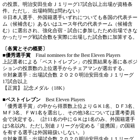
の投票。明治安田生命Ｊ１リーグ17試合以上出場が資格条
件。ただし、出場時間は問わない）
※日本人選手、外国籍選手いずれについても各国の代表チー
ム（候補含む）あるいはユース年代の代表チーム（候補含
む）に選出され、強化合宿・試合に参加したため出場できな
かったリーグ戦試合数を実際に出場した試合数に加算する。
〔各賞とその概要〕
■優秀選手賞
Final nominees for the Best Eleven Players
上記選者による「ベストイレブン」の投票結果を基に各ポジ
ションの投票数の上位選手からチェアマンが選出する。
※対象選手：出場試合数 ２０２０明治安田生命Ｊ１リーグ
17試合以上
【正賞】 記念メダル（18K）
■ベストイレブン
Best Eleven Players
「優秀選手賞」の中から得票数上位よりＧＫ1名、ＤＦ3名、
ＭＦ3名、ＦＷ1名を選出し、その他3名については選考委員
会で決定する。（計11名の中にＧＫは1名のみ、外国籍選手
は5名以内。ただし別途Ｊリーグが定める「提携国」の国籍
を有する選手は外国籍扱いしない。）
※対象選手：出場試合数 ２０２０明治安田生命Ｊ１リーグ