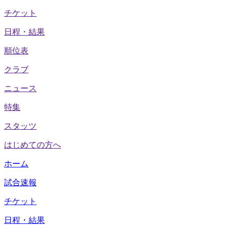
チケット
日程・結果
順位表
クラブ
ニュース
特集
スタッツ
はじめての方へ
ホーム
試合速報
チケット
日程・結果