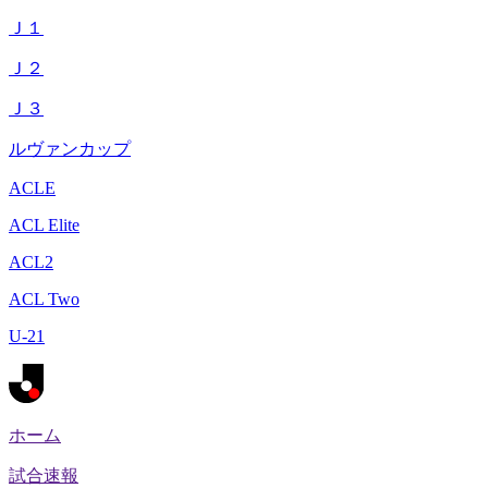
Ｊ１
Ｊ２
Ｊ３
ルヴァンカップ
ACLE
ACL Elite
ACL2
ACL Two
U-21
ホーム
試合速報