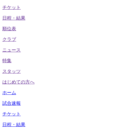
チケット
日程・結果
順位表
クラブ
ニュース
特集
スタッツ
はじめての方へ
ホーム
試合速報
チケット
日程・結果