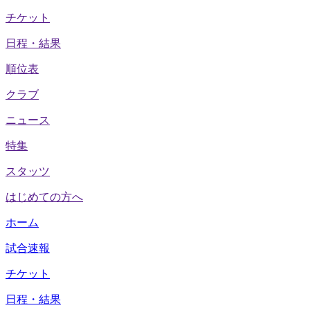
チケット
日程・結果
順位表
クラブ
ニュース
特集
スタッツ
はじめての方へ
ホーム
試合速報
チケット
日程・結果