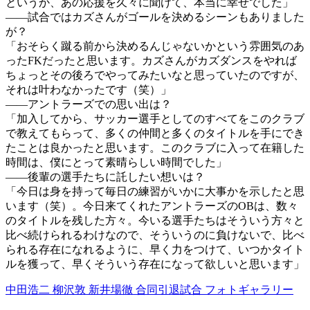
というか、あの応援を久々に聞けて、本当に幸せでした」
――試合ではカズさんがゴールを決めるシーンもありました
が？
「おそらく蹴る前から決めるんじゃないかという雰囲気のあ
ったFKだったと思います。カズさんがカズダンスをやれば
ちょっとその後ろでやってみたいなと思っていたのですが、
それは叶わなかったです（笑）」
――アントラーズでの思い出は？
「加入してから、サッカー選手としてのすべてをこのクラブ
で教えてもらって、多くの仲間と多くのタイトルを手にでき
たことは良かったと思います。このクラブに入って在籍した
時間は、僕にとって素晴らしい時間でした」
――後輩の選手たちに託したい想いは？
「今日は身を持って毎日の練習がいかに大事かを示したと思
います（笑）。今日来てくれたアントラーズのOBは、数々
のタイトルを残した方々。今いる選手たちはそういう方々と
比べ続けられるわけなので、そういうのに負けないで、比べ
られる存在になれるように、早く力をつけて、いつかタイト
ルを獲って、早くそういう存在になって欲しいと思います」
中田浩二 柳沢敦 新井場徹 合同引退試合 フォトギャラリー