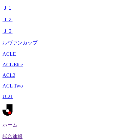
Ｊ１
Ｊ２
Ｊ３
ルヴァンカップ
ACLE
ACL Elite
ACL2
ACL Two
U-21
ホーム
試合速報