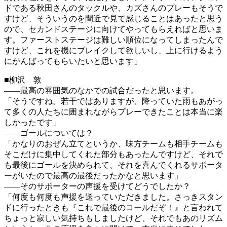
ドである秋田さんのタックルや、カズさんのプレーもそうで
すけど、そういうのを間近で見て感じることはあったと思う
ので、セカンドステージに向けてやってもらえればと思いま
す。ファーストステージは難しい順位になってしまったんで
すけど、これを機にブレイクして欲しいし、上に行けるよう
にがんばってもらいたいと思います」
■柳沢 敦
――最高の雰囲気のなかでの試合だったと思います。
「そうですね。若干ではありますが、降っていた雨もあがっ
て多くの人たちに囲まれながらプレーできたことは本当に楽
しかったです」
――ゴールについては？
「かなりのおぜん立てというか、味方チームも相手チームも
そこだけに集中してくれた部分もあったんですけど、それで
も最後にゴールを決められて、それを喜んでくれるサポータ
ーがいたので最高の最後だったかなと思います」
――そのサポーターの声援を受けてどうでしたか？
「何度も何度も声援を送っていただきました。さっきスタン
ドに行ったときも『これで最後のコールだぞ！』と言われて
ちょっと寂しい気持ちもしましたけど、それでもあのリズム