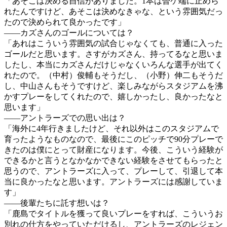
「あそこは決める自信がありました。1本は曽ケ端に止めら
れたんですけど、あそこは決めなきゃな、という雰囲気だっ
たので決められて良かったです」
――カズさんのゴールについては？
「あれはこういう雰囲気の試合じゃなくても、普通に入った
ゴールだと思います。さすがカズさん、持ってるなと思いま
したし、本当にカズさんだけじゃなくいろんな選手が出てく
れたので。（中村）俊輔もそうだし、（小野）伸二もそうだ
し、中山さんもそうですけど、楽しみながらスタジアムを沸
かすプレーをしてくれたので、嬉しかったし、良かったなと
思います」
――アントラーズでの思い出は？
「海外に4年行きましたけど、それ以外はこのスタジアムで
育ったようなものなので、最後にこのピッチで90分プレーで
きたのは僕にとって財産になります。今後、こういう経験が
できるかと言うとなかなかできない経験をさせてもらったと
思うので、アントラーズに入って、プレーして、引退して本
当に良かったなと思います。アントラーズには感謝していま
す」
――後輩たちに託す想いは？
「鹿島でタイトルを獲って良いプレーをすれば、こういうお
別れの仕方をやっていただけるし、アントラーズのレジェン