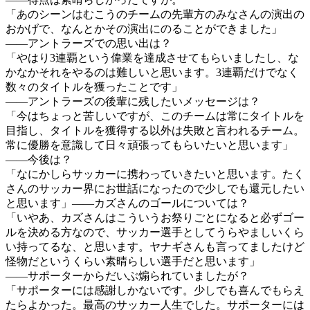
「あのシーンはむこうのチームの先輩方のみなさんの演出の
おかげで、なんとかその演出にのることができました」
――アントラーズでの思い出は？
「やはり3連覇という偉業を達成させてもらいましたし、な
かなかそれをやるのは難しいと思います。3連覇だけでなく
数々のタイトルを獲ったことです」
――アントラーズの後輩に残したいメッセージは？
「今はちょっと苦しいですが、このチームは常にタイトルを
目指し、タイトルを獲得する以外は失敗と言われるチーム。
常に優勝を意識して日々頑張ってもらいたいと思います」
――今後は？
「なにかしらサッカーに携わっていきたいと思います。たく
さんのサッカー界にお世話になったので少しでも還元したい
と思います」――カズさんのゴールについては？
「いやあ、カズさんはこういうお祭りごとになると必ずゴー
ルを決める方なので、サッカー選手としてうらやましいくら
い持ってるな、と思います。ヤナギさんも言ってましたけど
怪物だというくらい素晴らしい選手だと思います」
――サポーターからだいぶ煽られていましたが？
「サポーターには感謝しかないです。少しでも喜んでもらえ
たらよかった。最高のサッカー人生でした。サポーターには