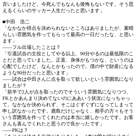
言いましたけど、今死んでもなんも後悔もないです。そう思
えるくらいのサッカー人生だったと思います」
■中田 浩二
「なかなか得点を決められないところはありましたが、素晴
らしい雰囲気を作ってもらって最高の一日だったな、と思い
ます」
――フル出場したことは？
「引退試合の主役としてやる以上、90分やるのは最低限のこ
とだと思っていました。正直、身体がもつかな、というのは
心配でしたけど、なんとかもったので。僕の中で財産になる
ような90分だったと思います」
――試合は中田さんに点を取って欲しいという雰囲気になり
ましたが？
「前半で2人が点を取ったのでそういう雰囲気になりつつ、
FKとかあんまり決めてないのにああいう状況になっちゃっ
て。なかなか決められず、そこはぐずぐずになってしまって
申し訳なかったです。鹿島だけじゃなく、相手の方々もそう
いう雰囲気を作ってくれたのは本当に嬉しかったです。お客
さんも喜んでくれたと思うので良かったです」
――PKは？