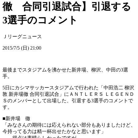
徹 合同引退試合】引退する
3選手のコメント
Ｊリーグニュース
2015/7/5 (日) 21:00
最後までスタジアムを沸かせた新井場、柳沢、中田の3選
手。
5日にカシマサッカースタジアムで行われた「中田浩二 柳沢
敦 新井場徹 合同引退試合」にＡＮＴＬＥＲＳ ＬＥＧＥＮＤ
Ｓのメンバーとして出場した、引退する3選手のコメントで
す。
■新井場 徹
「みなさんの期待には応えられない部分もありましたけど、
今持ってる力は精一杯出せたかなと思います」
――得点は素晴らしかったですが。