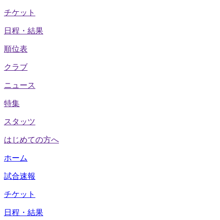
チケット
日程・結果
順位表
クラブ
ニュース
特集
スタッツ
はじめての方へ
ホーム
試合速報
チケット
日程・結果