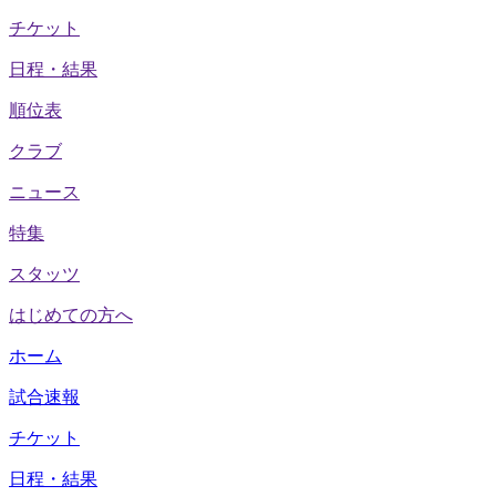
チケット
日程・結果
順位表
クラブ
ニュース
特集
スタッツ
はじめての方へ
ホーム
試合速報
チケット
日程・結果