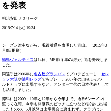
を発表
明治安田Ｊ２リーグ
2015/7/14 (火) 19:24
シーズン途中ながら、現役引退を表明した青山。（2015年3
月8日撮影）
徳島ヴォルティス
は14日、MF青山 隼の現役引退を発表しま
した。
同選手は2006年に
名古屋グランパス
でプロデビューし、
セレ
ッソ大阪
や
浦和レッズ
でもプレー。2007年のFIFA U-20ワー
ルドカップに出場するなど、アンダー世代の日本代表として
も活躍しました。
徳島には2009～10年と12年から今年まで、通算6シーズンに
渡って在籍。今季も開幕戦のピッチに立つなど6試合に出場
したものの、5月以降は出場機会に恵まれず。クラブはシー