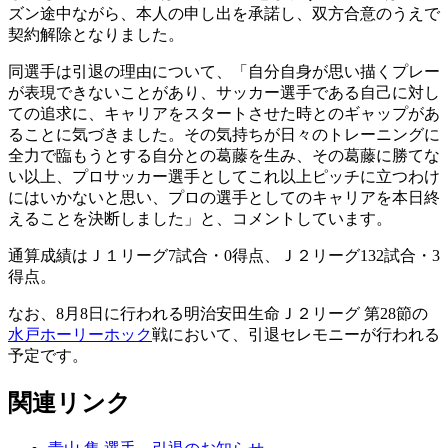
ズン途中ながら、本人の申し出を承諾し、双方合意のうえで
契約解除となりました。
同選手は引退の理由について、「自分自身が思い描くプレー
が表現できないことがあり、サッカー選手である自己に対し
ての追求に、キャリアをスタートさせた時とのギャップがあ
ることに気づきました。その気持ちが日々のトレーニングに
全力で臨もうとする自分との葛藤を生み、その葛藤に勝てな
い以上、プロサッカー選手としてこれ以上ピッチに立つわけ
にはいかないと思い、プロの選手としてのキャリアを本日終
えることを決断しました」と、コメントしています。
通算成績はＪ１リーグ7試合・0得点、Ｊ２リーグ132試合・3
得点。
なお、8月8日に行われる明治安田生命Ｊ２リーグ 第28節の
水戸ホーリーホック
戦において、引退セレモニーが行われる
予定です。
関連リンク