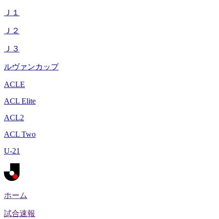
Ｊ１
Ｊ２
Ｊ３
ルヴァンカップ
ACLE
ACL Elite
ACL2
ACL Two
U-21
ホーム
試合速報