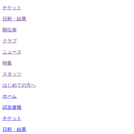
チケット
日程・結果
順位表
クラブ
ニュース
特集
スタッツ
はじめての方へ
ホーム
試合速報
チケット
日程・結果