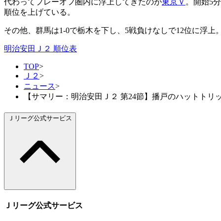
代わってプレーオフ圏内に浮上してきたのが
東京Ｖ
。開始5
順位を上げている。
その他、群馬は1-0で栃木を下し、5戦負けなしで12位に浮
明治安田Ｊ２ 順位表
TOP
>
Ｊ２
>
ニュース
>
【サマリー：明治安田Ｊ２ 第24節】播戸のハットト
Ｊリーグ公式サービス
Ｊリーグ公式サービス