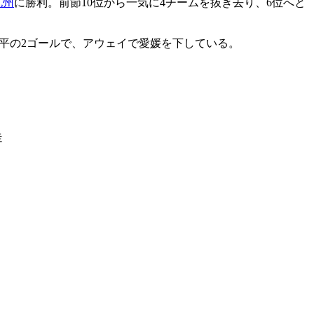
九州
に勝利。前節10位から一気に4チームを抜き去り、6位へと
 康平の2ゴールで、アウェイで愛媛を下している。
走