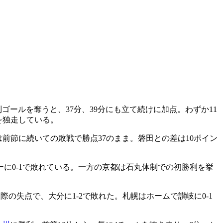
ゴールを奪うと、37分、39分にも立て続けに加点。わずか11
を独走している。
は前節に続いての敗戦で勝点37のまま。磐田との差は10ポイン
に0-1で敗れている。一方の京都は石丸体制での初勝利を挙
際の失点で、大分に1-2で敗れた。札幌はホームで讃岐に0-1