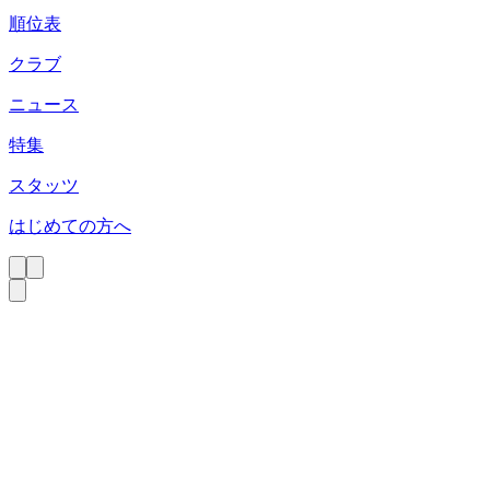
順位表
クラブ
ニュース
特集
スタッツ
はじめての方へ