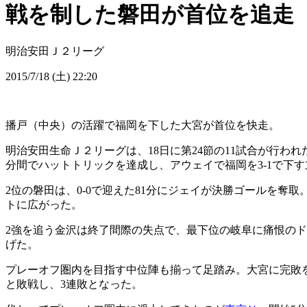
戦を制した磐田が首位を追走
明治安田Ｊ２リーグ
2015/7/18 (土) 22:20
播戸（中央）の活躍で福岡を下した大宮が首位を快走。
明治安田生命Ｊ２リーグは、18日に第24節の11試合が行われ
分間でハットトリックを達成し、アウェイで福岡を3-1で下
2位の磐田は、0-0で迎えた81分にジェイが決勝ゴールを奪
トに広がった。
2強を追う金沢は終了間際の失点で、最下位の岐阜に痛恨のド
げた。
プレーオフ圏内を目指す中位陣も揃って足踏み。大宮に完敗
と敗戦し、3連敗となった。