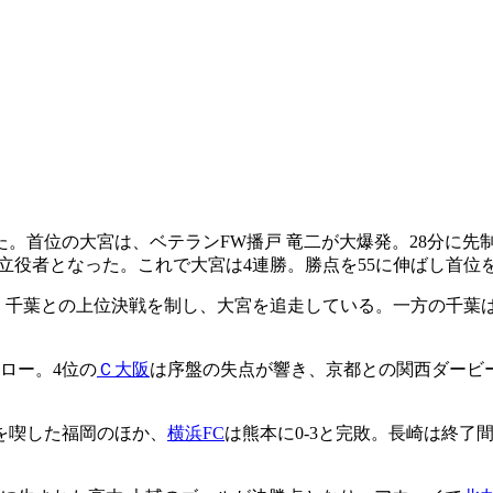
た。首位の大宮は、ベテランFW播戸 竜二が大爆発。28分に先制
す立役者となった。これで大宮は4連勝。勝点を55に伸ばし首位
取。千葉との上位決戦を制し、大宮を追走している。一方の千葉
ロー。4位の
Ｃ大阪
は序盤の失点が響き、京都との関西ダービー
を喫した福岡のほか、
横浜FC
は熊本に0-3と完敗。長崎は終了間