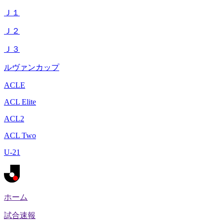
Ｊ１
Ｊ２
Ｊ３
ルヴァンカップ
ACLE
ACL Elite
ACL2
ACL Two
U-21
ホーム
試合速報