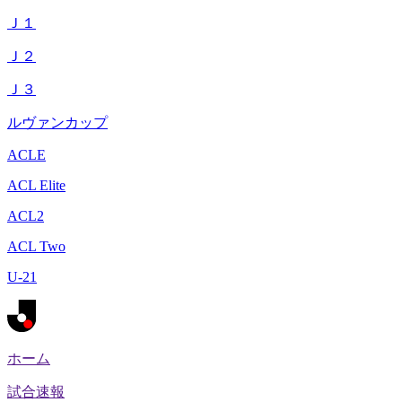
Ｊ１
Ｊ２
Ｊ３
ルヴァンカップ
ACLE
ACL Elite
ACL2
ACL Two
U-21
ホーム
試合速報