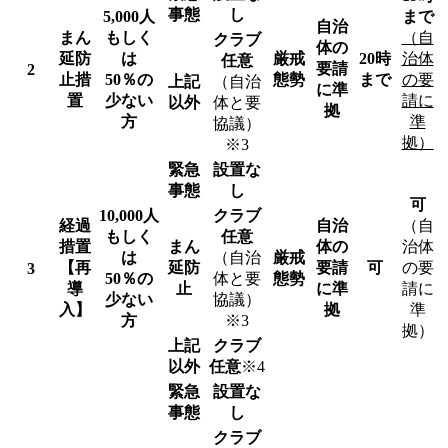
事態
し
5,000
人
まで
自治
まん
もしく
（自
クラブ
体の
延
防
は
厳戒
20時
治体
任意
要請
2
止措
50
％の
態勢
まで
の要
上記
（自治
に準
置
少ない
請に
以外
体と要
拠
方
準
協議）
拠）
※3
緊急
設置な
事態
し
可
10,000
人
クラブ
経過
自治
（自
もしく
任意
措置
まん
体の
治体
は
（自治
厳戒
【再
延防
要請
可
の要
3
50
％の
体と要
態勢
導
止
に準
請に
少ない
協議）
入】
拠
準
方
※3
拠）
上記
クラブ
以外
任意
※4
緊急
設置な
事態
し
クラブ