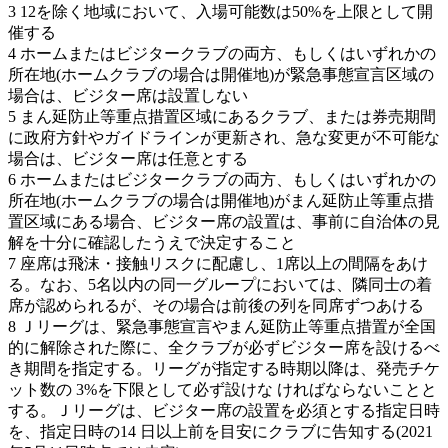
3 12を除く地域において、入場可能数は50%を上限として開
催する
4 ホームまたはビジタークラブの両方、もしくはいずれかの
所在地(ホームクラブの場合は開催地)が緊急事態宣言区域の
場合は、ビジター席は設置しない
5 まん延防止等重点措置区域にあるクラブ、または券売期間
に政府方針やガイドラインが更新され、急な変更が不可能な
場合は、ビジター席は任意とする
6 ホームまたはビジタークラブの両方、もしくはいずれかの
所在地(ホームクラブの場合は開催地)がまん延防止等重点措
置区域にある場合、ビジター席の設置は、事前に自治体の見
解を十分に確認したうえで決定すること
7 座席は飛沫・接触リスクに配慮し、1席以上の間隔をあけ
る。なお、5名以内の同一グループにおいては、隣同士の着
席が認められるが、その場合は前後の列を同席ずつあける
8 Ｊリーグは、緊急事態宣言やまん延防止等重点措置が全国
的に解除された際に、全クラブが必ずビジター席を設けるべ
き期間を指定する。リーグが指定する時期以降は、発売チケ
ット数の 3%を下限として必ず設けな ければならないことと
する。Ｊリーグは、ビジター席の設置を必須とする指定日時
を、指定日時の14 日以上前を目安にクラブに告知する(2021