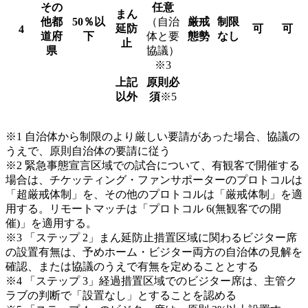
その
任意
まん
他
都
50
％以
（自治
厳戒
制限
延防
可
可
4
道府
下
体と要
態勢
なし
止
県
協議）
※3
上記
原則必
以外
須
※5
※1 自治体から制限のより厳しい要請があった場合、協議の
うえで、原則自治体の要請に従う
※2 緊急事態宣言区域での試合について、有観客で開催する
場合は、チケッティング・ファンサポーターのプロトコルは
「超厳戒体制」を、その他のプロトコルは「厳戒体制」を適
用する。リモートマッチは「プロトコル 6(無観客での開
催)」を適用する。
※3 「ステップ 2」まん延防止措置区域に関わるビジター席
の設置有無は、予めホーム・ビジター両方の自治体の見解を
確認、または協議のうえで有無を定めることとする
※4 「ステップ 3」経過措置区域でのビジター席は、主管ク
ラブの判断で「設置なし」とすることを認める