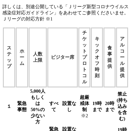
詳しくは、別途公開している「Ｊリーグ新型コロナウイルス
感染症対応ガイドライン」をあわせてご参照くださいませ。
Ｊリーグの対応方針 ※1
チ
ケ
キ
ア
ッ
ッ
ル
ス
食
ホ
ト
ク
コ
テ
人数
事
ー
ビジター席
プ
オ
ー
ッ
上限
提
ム
ロ
フ
ル
プ
供
ト
時
提
コ
刻
供
ル
5,000人
禁止
もしく
超厳
(持ち
緊急
は
すべ
設置な
戒体
19時
20時
１
込み
事態
50%の
て
し
制
まで
まで
を含
少ない
※2
む)
方
緊急
設置な
19時