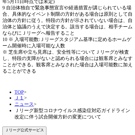
年5月11日時点では未定)
9 自治体独自で緊急事態宣言や経過措置が講じられている場
合、具体的なイベント制限の方針がある場合は原則として自
治体の方針に従う。特段の方針が示されていない場合は、自
治体と協議のうえで決定する。該当する場合は、相手チーム
ならびにＪリーグへ報告すること
10 ※ 入場可能数:Ｊリーグスタジアム基準に定めるホームゲ
ーム開催時に入場可能な人数
※ 芝生席や立ち見席は、安全性等についてＪリーグが検査
し、特段の支障がないと認められる場合には観客席とみなす
ことができる。観客席とみなされた場合は入場可能数に加え
ることができる
TOP
>
Ｊ１
>
ニュース
>
Ｊリーグ新型コロナウイルス感染症対応ガイドライン
改定に伴う試合開催方針の変更について
Ｊリーグ公式サービス