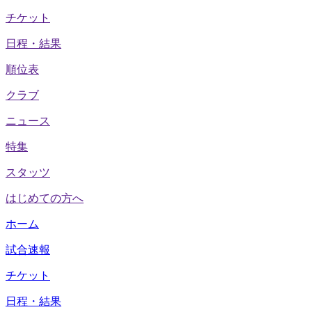
チケット
日程・結果
順位表
クラブ
ニュース
特集
スタッツ
はじめての方へ
ホーム
試合速報
チケット
日程・結果