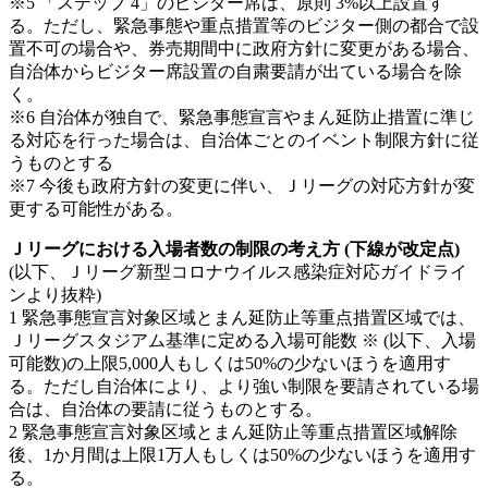
※5 「ステップ 4」のビジター席は、原則 3%以上設置す
る。ただし、緊急事態や重点措置等のビジター側の都合で設
置不可の場合や、券売期間中に政府方針に変更がある場合、
自治体からビジター席設置の自粛要請が出ている場合を除
く。
※6 自治体が独自で、緊急事態宣言やまん延防止措置に準じ
る対応を行った場合は、自治体ごとのイベント制限方針に従
うものとする
※7 今後も政府方針の変更に伴い、Ｊリーグの対応方針が変
更する可能性がある。
Ｊリーグにおける入場者数の制限の考え方 (下線が改定点)
(以下、Ｊリーグ新型コロナウイルス感染症対応ガイドライ
ンより抜粋)
1 緊急事態宣言対象区域とまん延防止等重点措置区域では、
Ｊリーグスタジアム基準に定める入場可能数 ※ (以下、入場
可能数)の上限5,000人もしくは50%の少ないほうを適用す
る。ただし自治体により、より強い制限を要請されている場
合は、自治体の要請に従うものとする。
2 緊急事態宣言対象区域とまん延防止等重点措置区域解除
後、1か月間は上限1万人もしくは50%の少ないほうを適用す
る。