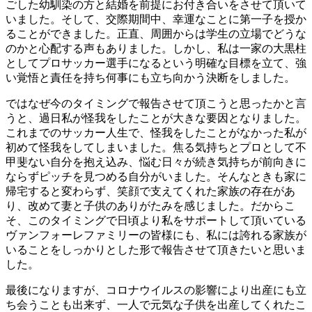
ごした幼馴染の方と結婚を前提にお付き合いをさせて頂いて
いました。そして、交際期間中、幸運なことに第一子を授か
ることができました。正直、周囲からは学生の立場でどうな
のかと心配する声もありました。しかし、私は一家の大黒柱
としてプロサッカー選手になるという明確な目標を立て、強
い覚悟と責任を持ち何事にも立ち向かう決断をしました。
ではなぜ今のタイミングで報告させて頂こうと思ったかと言
うと、過日私が怪我をしたことが大きな要因となりました。
これまでのサッカー人生で、怪我をしたことがなかった私が
初めて怪我をしてしまいました。焦る気持ちとプロとして不
甲斐ない自分を抱え込み、悩む日々が続き気持ちが前向きに
ならずピッチを見つめる自分がいました。そんなときも家に
帰宅すると変わらず、笑顔で支えてくれた家族の存在があ
り、改めて妻と子供のありがたみを感じました。だからこ
そ、このタイミングで日頃より私をサポートして頂いている
ヴァンフォーレファミリーの皆様にも、私には誇れる家族が
いることをしっかりとした形で報告させて頂きたいと思いま
した。
最後になりますが、コロナウイルスの影響により出産にも立
ち会うことも出来ず、一人で元気な子供を出産してくれたこ