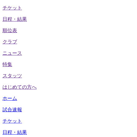
チケット
日程・結果
順位表
クラブ
ニュース
特集
スタッツ
はじめての方へ
ホーム
試合速報
チケット
日程・結果