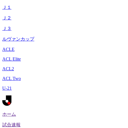
Ｊ１
Ｊ２
Ｊ３
ルヴァンカップ
ACLE
ACL Elite
ACL2
ACL Two
U-21
ホーム
試合速報