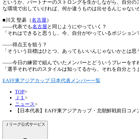
というか、パートナーのストロングを生かしながら、自分の
な環境で出していければ、何か違うものは出せるんじゃない
■川又 堅碁（
名古屋
）
――代表でも
名古屋
と同じようにやっていく？
「それはできると思うし、今、自分がやっているポジション
――得点王を狙う？
「そういう目標はひとつ、あってもいいんじゃないかとは思
――今日の練習で組んでいたメンバーとどういうプレーをす
「選手それぞれのスタイルは知ってるから、それを自分とう
EAFF東アジアカップ 日本代表メンバー一覧
TOP
>
Ｊ１
>
ニュース
>
【日本代表】EAFF東アジアカップ・北朝鮮戦前日コメント
Ｊリーグ公式サービス