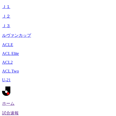
Ｊ１
Ｊ２
Ｊ３
ルヴァンカップ
ACLE
ACL Elite
ACL2
ACL Two
U-21
ホーム
試合速報