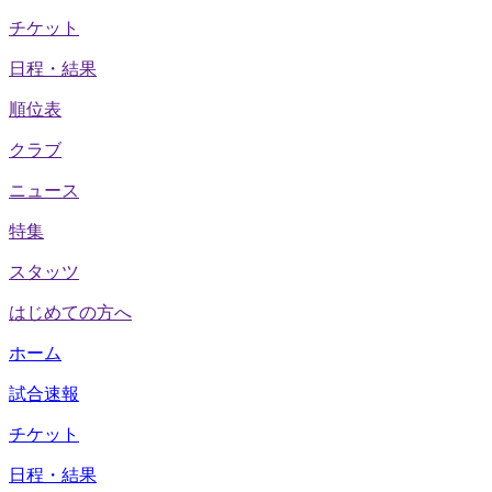
チケット
日程・結果
順位表
クラブ
ニュース
特集
スタッツ
はじめての方へ
ホーム
試合速報
チケット
日程・結果