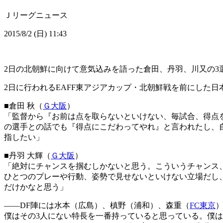
Ｊリーグニュース
2015/8/2 (日) 11:43
2日の北朝鮮に向けて意気込みを語った倉田、丹羽、川又の3
2日に行われるEAFF東アジアカップ・北朝鮮戦を前にした
■倉田 秋（
Ｇ大阪
）
「監督から『お前は点を取らないといけない、毎試合、得点
の選手との話でも『得点にこだわってやれ』と言われたし、
指したい」
■丹羽 大輝（
Ｇ大阪
）
「絶対にチャンスを掴むしかないと思う。こういうチャンス
ひとつのプレーや行動、姿勢で見せないといけない立場だし
だけかなと思う」
――DF陣には水本（広島）、槙野（浦和）、森重（
FC東京
僕はその3人にない特長を一番持っていると思っている。僕