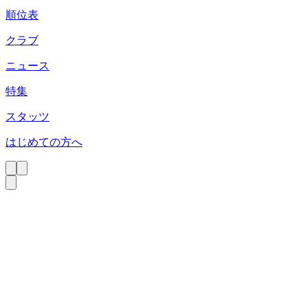
順位表
クラブ
ニュース
特集
スタッツ
はじめての方へ