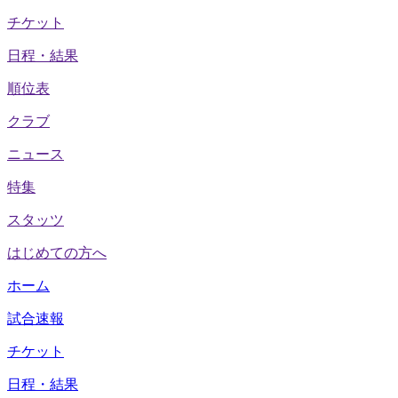
チケット
日程・結果
順位表
クラブ
ニュース
特集
スタッツ
はじめての方へ
ホーム
試合速報
チケット
日程・結果