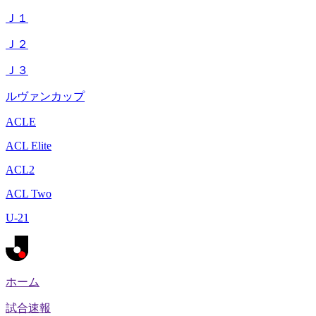
Ｊ１
Ｊ２
Ｊ３
ルヴァンカップ
ACLE
ACL Elite
ACL2
ACL Two
U-21
ホーム
試合速報