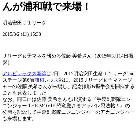
んが浦和戦で来場！
明治安田Ｊ１リーグ
2015/8/2 (日) 15:38
Ｊリーグ女子マネを務める佐藤 美希さん（2015年3月14日撮
影）
アルビレックス新潟
は2日、2015明治安田生命Ｊ１リーグ2nd
ステージ第6節
浦和レッズ
戦に、2015Ｊリーグ女子マネージ
ャーの佐藤 美希さんが来場し、記念撮影&握手会を開催する
ことを発表しました。
なお、同日には佐藤 美希さんも出演する『手裏剣戦隊ニン
ニンジャー THE MOVIE 恐竜殿さまアッパレ忍法帖！』の
公開を記念して手裏剣戦隊ニンニンジャーのアカニンジャ
ー
も来場します。